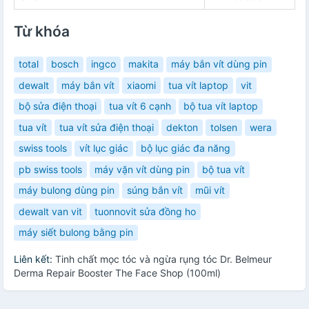
Từ khóa
total
bosch
ingco
makita
máy bắn vít dùng pin
dewalt
máy bắn vít
xiaomi
tua vít laptop
vit
bộ sửa điện thoại
tua vít 6 cạnh
bộ tua vít laptop
tua vít
tua vít sửa điện thoại
dekton
tolsen
wera
swiss tools
vít lục giác
bộ lục giác đa năng
pb swiss tools
máy vặn vít dùng pin
bộ tua vít
máy bulong dùng pin
súng bắn vít
mũi vít
dewalt van vit
tuonnovit sửa đồng ho
máy siết bulong bằng pin
Liên kết:
Tinh chất mọc tóc và ngừa rụng tóc Dr. Belmeur
Derma Repair Booster The Face Shop (100ml)