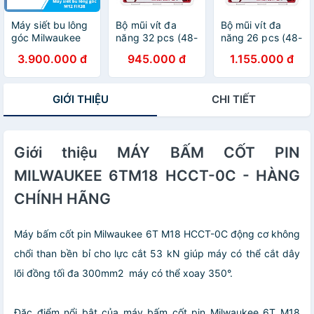
Máy siết bu lông
Bộ mũi vít đa
Bộ mũi vít đa
góc Milwaukee
năng 32 pcs (48-
năng 26 pcs (48-
M12 FIR38-0
32-4004)
32-4408)
3.900.000 đ
945.000 đ
1.155.000 đ
(Hàng chính
hãng, Bảo hành
12 tháng)
GIỚI THIỆU
CHI TIẾT
Giới thiệu MÁY BẤM CỐT PIN
MILWAUKEE 6TM18 HCCT-0C - HÀNG
CHÍNH HÃNG
Máy bấm cốt pin Milwaukee 6T M18 HCCT-0C động cơ không
chổi than bền bỉ cho lực cắt 53 kN giúp máy có thể cắt dây
lõi đồng tối đa 300mm2 máy có thể xoay 350°.
Đặc điểm nổi bật của máy bấm cốt pin Milwaukee 6T M18