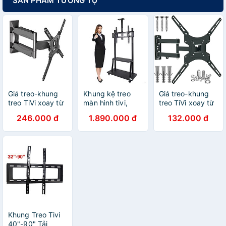
SẢN PHẨM TƯƠNG TỰ
Giá treo-khung
Khung kệ treo
Giá treo-khung
treo TiVi xoay từ
màn hình tivi,
treo TiVi xoay từ
24"-55" Apollo
bảng tương tác
24"-55" X400 -
246.000 đ
1.890.000 đ
132.000 đ
L400 tải trọng
di động Apollo
Hàng nhập khẩu
31kg - Hàng
1800 kích thước
nhập khẩu
60 ”– 100“ tải
trọng 150kg -
Hàng nhập khẩu
Khung Treo Tivi
40"-90" Tải