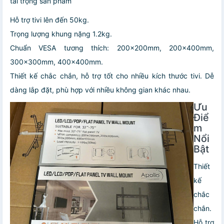
tải trọng sản phẩm
Hỗ trợ tivi lên đến 50kg.
Trọng lượng khung nặng 1.2kg.
Chuẩn VESA tương thích: 200x200mm, 200x400mm,
300x300mm, 400x400mm.
Thiết kế chắc chắn, hỗ trợ tốt cho nhiều kích thước tivi. Dễ
dàng lắp đặt, phù hợp với nhiều không gian khác nhau.
Ưu
Điể
m
Nổi
Bật
Thiết
kế
chắc
chắn.
Hỗ trợ