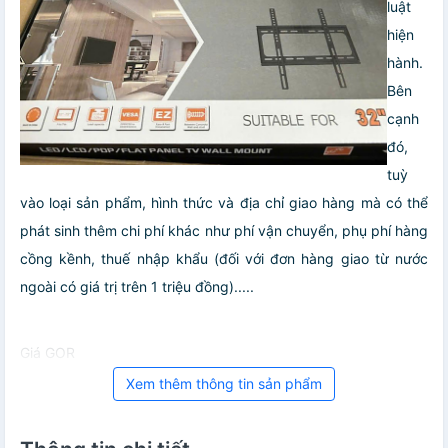
luật
hiện
hành.
Bên
cạnh
đó,
tuỳ
vào loại sản phẩm, hình thức và địa chỉ giao hàng mà có thể
phát sinh thêm chi phí khác như phí vận chuyển, phụ phí hàng
cồng kềnh, thuế nhập khẩu (đối với đơn hàng giao từ nước
ngoài có giá trị trên 1 triệu đồng).....
Giá GOR
Xem thêm thông tin sản phẩm