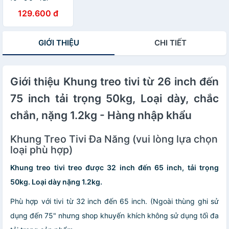
Trọng 75kg
129.600 đ
H4090 Hỗ Trợ
Tivi Chuẩn VESA
200x400mm Dễ
GIỚI THIỆU
CHI TIẾT
Lắp Đặt Cho Mọi
Không Gian -
Hàng nhập khẩu
Giới thiệu Khung treo tivi từ 26 inch đến
75 inch tải trọng 50kg, Loại dày, chắc
chắn, nặng 1.2kg - Hàng nhập khẩu
Khung Treo Tivi Đa Năng (vui lòng lựa chọn
loại phù hợp)
Khung treo tivi treo được 32 inch đến 65 inch, tải trọng
50kg. Loại dày nặng 1.2kg.
Phù hợp với tivi từ 32 inch đến 65 inch. (Ngoài thùng ghi sử
dụng đến 75" nhưng shop khuyến khích không sử dụng tối đa