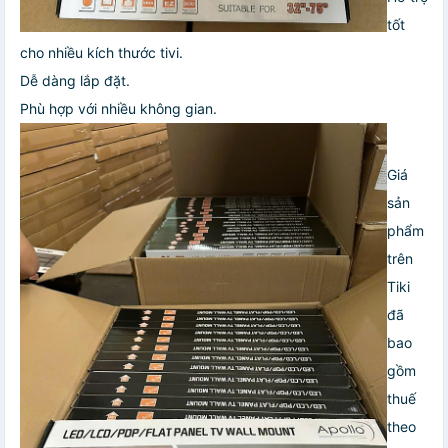
tốt
cho nhiều kích thước tivi.
Dễ dàng lắp đặt.
Phù hợp với nhiều không gian.
Giá
sản
phẩm
trên
Tiki
đã
bao
gồm
thuế
theo