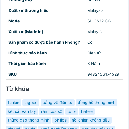
Xuất xứ thương hiệu
Malaysia
Model
SL-C622 CG
Xuất xứ (Made in)
Malaysia
Sản phẩm có được bảo hành không?
Có
Hình thức bảo hành
Điện tử
Thời gian bảo hành
3 Năm
SKU
9482456174529
Từ khóa
fuhlen
zigbee
bảng vẽ điện tử
đồng hồ thông minh
két sắt vân tay
rèm cửa sổ
tủ tv
hafele
thùng gạo thông minh
philips
nồi chiên không dầu
xiaomi
ezviz
khoá từ chấm công
đầu đọc vân tay