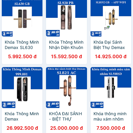
Khóa Thông Minh
Khóa Thông Minh
Khóa Đại Sảnh
Demax SL630
Nhận Diện Khuôn
Biệt Thự Demax
GB. Hàng Chính
Mặt Demax
SL8192 GB - APP
5.992.500 đ
15.592.500 đ
14.925.000 đ
Hãng
SL920 PB - APP
WIFI. Hàng Chính
WIFI. Hàng Chính
Hãng
Hãng
Khóa Thông Minh
KHÓA ĐẠI SẢNH
Khóa thông minh
Demax
- BIỆT THỰ
màu xám nhôm
SL999.001. Hàng
DEMAX SL821
SL588SD. Hàng
26.992.500 đ
25.000.000 đ
7.500.000 đ
Chính Hãng
AC. Hàng Chính
Chính Hãng