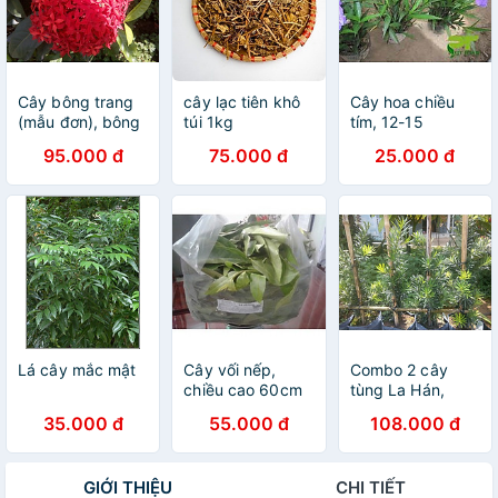
Cây bông trang
cây lạc tiên khô
Cây hoa chiều
(mẫu đơn), bông
túi 1kg
tím, 12-15
to màu đỏ
cây/chậu
95.000 đ
75.000 đ
25.000 đ
Lá cây mắc mật
Cây vối nếp,
Combo 2 cây
chiều cao 60cm
tùng La Hán,
chiều cao 40-
35.000 đ
55.000 đ
108.000 đ
50cm
GIỚI THIỆU
CHI TIẾT