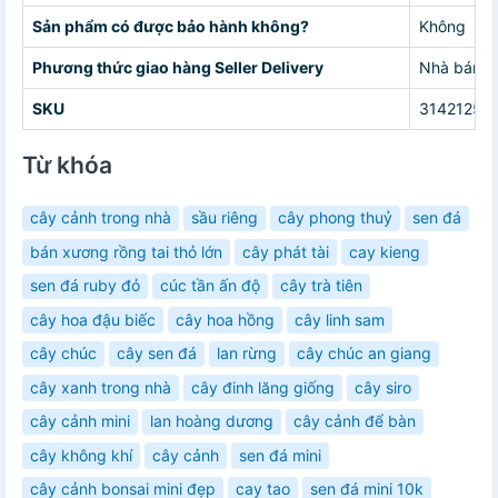
Sản phẩm có được bảo hành không?
Không
Phương thức giao hàng Seller Delivery
Nhà bán g
SKU
31421257
Từ khóa
cây cảnh trong nhà
sầu riêng
cây phong thuỷ
sen đá
bán xương rồng tai thỏ lớn
cây phát tài
cay kieng
sen đá ruby đỏ
cúc tần ấn độ
cây trà tiên
cây hoa đậu biếc
cây hoa hồng
cây linh sam
cây chúc
cây sen đá
lan rừng
cây chúc an giang
cây xanh trong nhà
cây đinh lăng giống
cây siro
cây cảnh mini
lan hoàng dương
cây cảnh để bàn
cây không khí
cây cảnh
sen đá mini
cây cảnh bonsai mini đẹp
cay tao
sen đá mini 10k