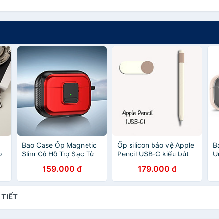
Bao Case Ốp Magnetic
Ốp silicon bảo vệ Apple
B
o
Slim Có Hỗ Trợ Sạc Từ
Pencil USB-C kiểu bút
U
Tính Khóa Chống Thất
chì kim - Hàng Chính
C
159.000 đ
179.000 đ
Lạc Rơi Tai Nghe cho
Hãng
N
Airpods Pro 2 - Hàng
G
Chính Hãng
P
 TIẾT
C