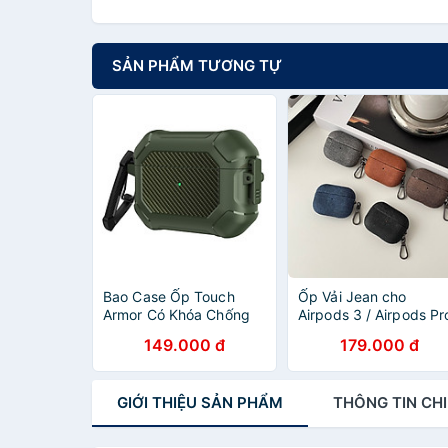
SẢN PHẨM TƯƠNG TỰ
Bao Case Ốp Touch
Ốp Vải Jean cho
Armor Có Khóa Chống
Airpods 3 / Airpods Pr
Thất Lạc Rơi Tai Nghe
2 / Airpods 4 / Airpods
149.000 đ
179.000 đ
cho Airpods Pro 2 -
Pro 3 - Hàng Chính
Hàng Chính Hãng
Hãng
GIỚI THIỆU
SẢN PHẨM
THÔNG TIN
CHI