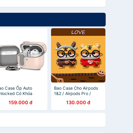
ao Case Ốp Auto
Bao Case Cho Airpods
nlocked Có Khóa
1&2 / Airpods Pro /
hống Thất Lạc Rơi Tai
Airpods 3 Hình Hổ Con -
159.000 đ
130.000 đ
ghe cho Samsung
Hàng Chính Hãng
alaxy Buds 3 / Buds 3
ro / Buds 3 FE - Hàng
hính Hãng