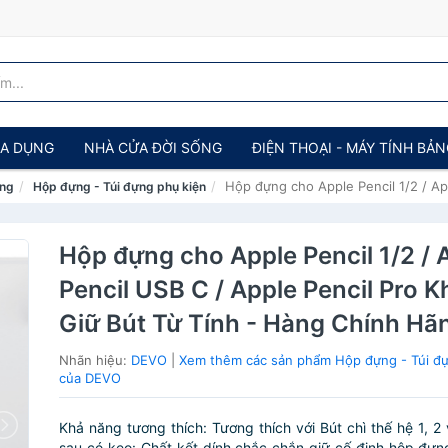
IA DỤNG
NHÀ CỬA ĐỜI SỐNG
ĐIỆN THOẠI - MÁY TÍNH BẢ
Hộp đựng cho Apple Pencil 1/2 / Ap
ảng
Hộp đựng - Túi đựng phụ kiện
Hộp đựng cho Apple Pencil 1/2 / 
Pencil USB C / Apple Pencil Pro K
Giữ Bút Từ Tính - Hàng Chính Hã
Nhãn hiệu:
DEVO
|
Xem thêm các sản phẩm Hộp đựng - Túi đự
của DEVO
Khả năng tương thích: Tương thích với Bút chì thế hệ 1, 
sau có keo: Chất kết dính chắc chắn giữ cố định hộp đự