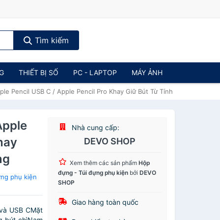
Tìm kiếm
NG
THIẾT BỊ SỐ
PC - LAPTOP
MÁY ẢNH
ple Pencil USB C / Apple Pencil Pro Khay Giữ Bút Từ Tính - Hàng Chính
Apple
Nhà cung cấp:
hay
DEVO SHOP
ng
Xem thêm các sản phẩm
Hộp
đựng - Túi đựng phụ kiện
bởi
DEVO
ng phụ kiện
SHOP
Giao hàng toàn quốc
2 và USB CMặt
ng bút chìNam