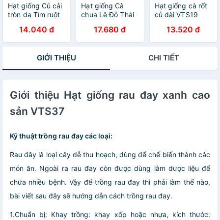
Hạt giống Củ cải
Hạt giống Cà
Hạt giống cà rốt
tròn da Tím ruột
chua Lê Đỏ Thái
củ dài VTS19
đỏ VTS90
Lan VTS137
14.040 đ
17.680 đ
13.520 đ
GIỚI THIỆU
CHI TIẾT
Giới thiệu Hạt giống rau đay xanh cao
sản VTS37
Kỹ thuật trồng rau đay các loại:
Rau đây là loại cây dễ thu hoạch, dùng để chế biến thành các
món ăn. Ngoài ra rau đay còn được dùng làm dược liệu để
chữa nhiều bệnh. Vậy để trồng rau đay thì phải làm thế nào,
bài viết sau đây sẽ hướng dẫn cách trồng rau đay.
1.Chuẩn bị: Khay trồng: khay xốp hoặc nhựa, kích thước: