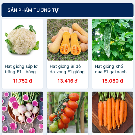
SẢN PHẨM TƯƠNG TỰ
Hạt giống súp lơ
Hạt giống Bí đỏ
Hạt giống khổ
trắng F1 - bông
da vàng F1 giống
qua F1 gai xanh
cải trắng Nhật
khỏe quả dẻo
đậm quả to
11.752 đ
13.416 đ
15.080 đ
Bản bông to đều
ngọt VTS169
VTS150
VTS127