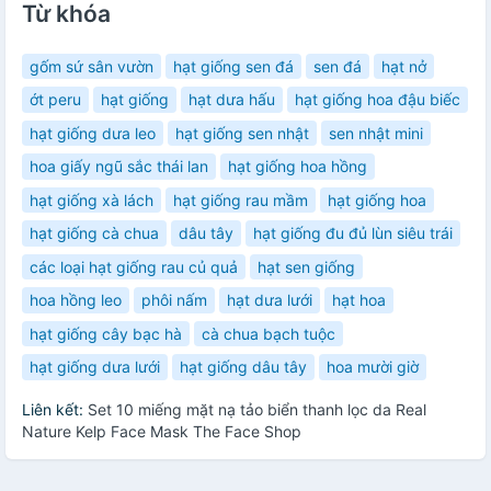
Từ khóa
gốm sứ sân vườn
hạt giống sen đá
sen đá
hạt nở
ớt peru
hạt giống
hạt dưa hấu
hạt giống hoa đậu biếc
hạt giống dưa leo
hạt giống sen nhật
sen nhật mini
hoa giấy ngũ sắc thái lan
hạt giống hoa hồng
hạt giống xà lách
hạt giống rau mầm
hạt giống hoa
hạt giống cà chua
dâu tây
hạt giống đu đủ lùn siêu trái
các loại hạt giống rau củ quả
hạt sen giống
hoa hồng leo
phôi nấm
hạt dưa lưới
hạt hoa
hạt giống cây bạc hà
cà chua bạch tuộc
hạt giống dưa lưới
hạt giống dâu tây
hoa mười giờ
Liên kết:
Set 10 miếng mặt nạ tảo biển thanh lọc da Real
Nature Kelp Face Mask The Face Shop