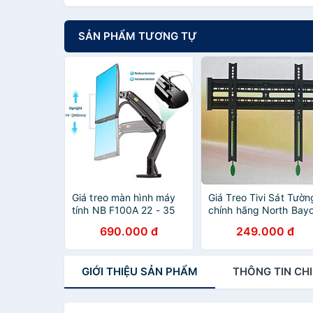
SẢN PHẨM TƯƠNG TỰ
Giá treo màn hình máy
Giá Treo Tivi Sát Tườn
tính NB F100A 22 - 35
chính hãng North Bay
inch -Hàng Chính Hãng
NBC2-F (32-65 inch)
690.000 đ
249.000 đ
GIỚI THIỆU
SẢN PHẨM
THÔNG TIN
CHI