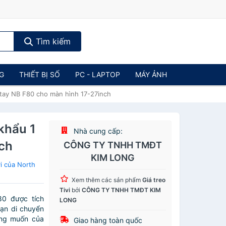
Tìm kiếm
NG
THIẾT BỊ SỐ
PC - LAPTOP
MÁY ẢNH
 tay NB F80 cho màn hình 17-27inch
khẩu 1
Nhà cung cấp:
nch
CÔNG TY TNHH TMĐT
KIM LONG
i của North
Xem thêm các sản phẩm
Giá treo
Tivi
bởi
CÔNG TY TNHH TMĐT KIM
80 được tích
LONG
bạn di chuyển
ong muốn của
Giao hàng toàn quốc