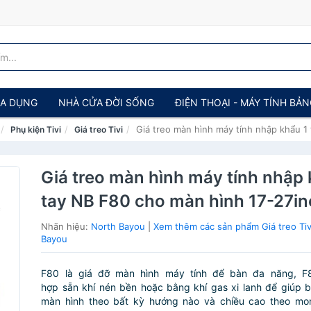
IA DỤNG
NHÀ CỬA ĐỜI SỐNG
ĐIỆN THOẠI - MÁY TÍNH BẢ
Giá treo màn hình máy tính nhập khẩu 1
Phụ kiện Tivi
Giá treo Tivi
Giá treo màn hình máy tính nhập 
tay NB F80 cho màn hình 17-27i
Nhãn hiệu:
North Bayou
|
Xem thêm các sản phẩm Giá treo Tiv
Bayou
F80 là giá đỡ màn hình máy tính để bàn đa năng, F
hợp sẵn khí nén bền hoặc bằng khí gas xi lanh để giúp 
màn hình theo bất kỳ hướng nào và chiều cao theo m