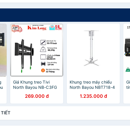
g
Giá Khung treo Tivi
Khung treo máy chiếu
G
ou
North Bayou NB-C3FG
North Bayou NBT718-4
t
Treo màn hình 32 inch -
(1.5m) Hàng chính hãng
F
269.000 đ
1.235.000 đ
75 inch, Tải trọng lớn
- ZAMACO AUDIO
m
đến 68kg NB - Hàng
H
chính hãng
 TIẾT