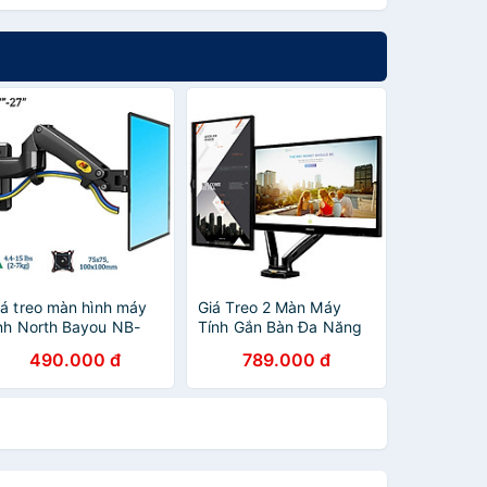
iá treo màn hình máy
Giá Treo 2 Màn Máy
ính North Bayou NB-
Tính Gắn Bàn Đa Năng
150 từ 17- 35 inch tải
Nhập Khẩu North Bayou
490.000 đ
789.000 đ
ax 7kg - Hàng Chính
F160 (17-27 inch)
ãng