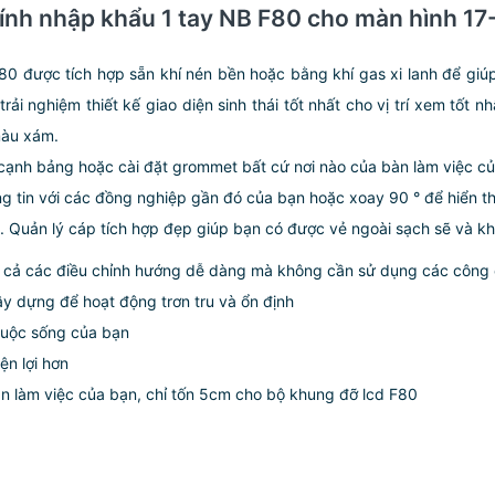
 tính nhập khẩu 1 tay NB F80 cho màn hình 17
80 được tích hợp sẵn khí nén bền hoặc bằng khí gas xi lanh để gi
 nghiệm thiết kế giao diện sinh thái tốt nhất cho vị trí xem tốt n
 màu xám.
 cạnh bảng hoặc cài đặt grommet bất cứ nơi nào của bàn làm việc c
g tin với các đồng nghiệp gần đó của bạn hoặc xoay 90 ° để hiển t
. Quản lý cáp tích hợp đẹp giúp bạn có được vẻ ngoài sạch sẽ và kh
ất cả các điều chỉnh hướng dễ dàng mà không cần sử dụng các công 
ây dựng để hoạt động trơn tru và ổn định
 cuộc sống của bạn
ện lợi hơn
an làm việc của bạn, chỉ tốn 5cm cho bộ khung đỡ lcd F80