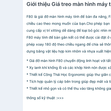
Giới thiệu Giá treo màn hình máy
F80 là giá đỡ màn hình máy tính để bàn đa năng, F
chiều cao theo mong muốn của bạn.Cho phép bạn trải
cung cấp vị trí xitting dễ dàng để loại bỏ góc nhìn
F80 máy tính để bàn gắn kết có thể được cài đặt ở
phép xoay 180 độ theo chiều ngang để chia sẻ thôn
dựng bằng vật liệu hợp kim nhôm và nhựa xuất hiện
* Giá đỡ màn hình F80 chuyển động linh hoạt với t
* Xy lanh khí khổng lồ và các khớp hình nón được x
* Thiết kế Công Thái Học Ergonomic giúp thư giãn
* Tích hợp quản lý cáp bên trong giúp đẹp mắt và ti
* Thiết kế nhỏ gọn và có thể thu vào tăng không gi
thông số kỹ thuật :>>>