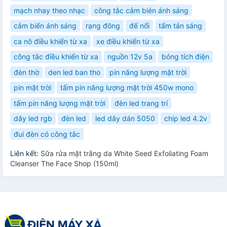
mạch nhay theo nhạc
công tắc cảm bién ánh sáng
cảm biến ánh sáng
rạng đông
đế nổi
tấm tản sáng
ca nô điều khiển từ xa
xe điều khiển từ xa
công tắc điều khiển từ xa
nguồn 12v 5a
bóng tích điện
đèn thờ
den led ban tho
pin năng lượng mặt trời
pin mặt trời
tấm pin năng lượng mặt trời 450w mono
tấm pin năng lượng mặt trời
đèn led trang trí
dây led rgb
đèn led
led dây dán 5050
chip led 4.2v
đui đèn có công tắc
Liên kết:
Sữa rửa mặt trắng da White Seed Exfoliating Foam
Cleanser The Face Shop (150ml)