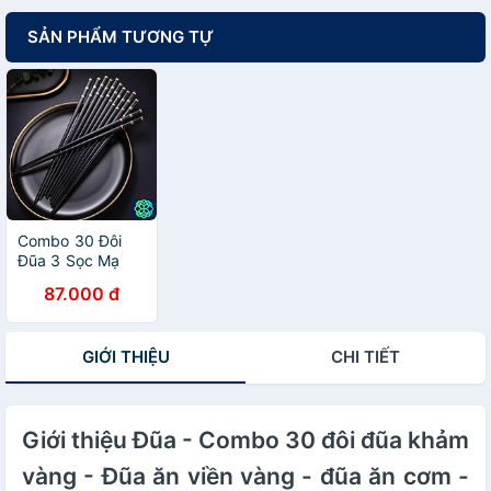
SẢN PHẨM TƯƠNG TỰ
Combo 30 Đôi
Đũa 3 Sọc Mạ
Vàng Hình Cô Gái
87.000 đ
Nhật Bản Kháng
Khuẩn Chịu Nhiệt
- Hàng chính
GIỚI THIỆU
CHI TIẾT
hãng
Giới thiệu Đũa - Combo 30 đôi đũa khảm
vàng - Đũa ăn viền vàng - đũa ăn cơm -