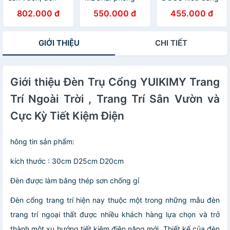
ngoài trời, đèn
cách châu Âu
hiện đại trang trí
802.000 đ
550.000 đ
455.000 đ
ngoại thất DT
sang trọng, hiện
ngoại thất, sân
đại
vườn
GIỚI THIỆU
CHI TIẾT
Giới thiệu Đèn Trụ Cổng YUIKIMY Trang
Trí Ngoài Trời , Trang Trí Sân Vườn và
Cực Kỳ Tiết Kiệm Điện
hông tin sản phẩm:
kích thước : 30cm D25cm D20cm
Đèn được làm bằng thép sơn chống gỉ
Đèn cổng trang trí hiện nay thuộc một trong những mẫu đèn
trang trí ngoại thất được nhiều khách hàng lựa chọn và trở
thành một xu hướng tiết kiệm điện năng mới. Thiết kế của đèn