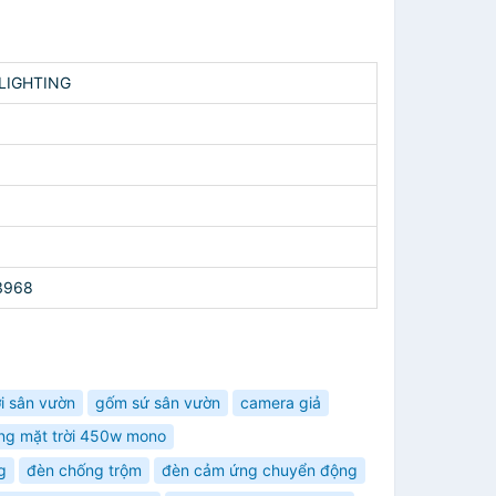
 LIGHTING
3968
i sân vườn
gốm sứ sân vườn
camera giả
ợng mặt trời 450w mono
g
đèn chống trộm
đèn cảm ứng chuyển động