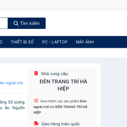
Tìm kiếm
NG
THIẾT BỊ SỐ
PC - LAPTOP
MÁY ẢNH
Nhà cung cấp:
ĐÈN TRANG TRÍ HÀ
n ngoài trời
HIỆP
Xem thêm các sản phẩm
Đèn
ồng Số lượng
ngoài trời
bởi
ĐÈN TRANG TRÍ HÀ
âu âu Nguồn
HIỆP
Giao hàng toàn quốc