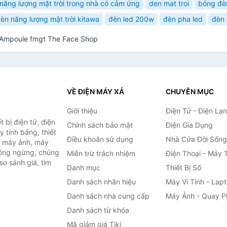
năng lượng mặt trời trong nhà có cảm ứng
den mat troi
bóng đèn
èn năng lượng mặt trời kitawa
đèn led 200w
đèn pha led
đèn 
 Ampoule fmgt The Face Shop
VỀ ĐIỆN MÁY XẢ
CHUYÊN MỤC
Giới thiệu
Điện Tử - Điện Lạ
 bị điện tử, điện
Chính sách bảo mật
Điện Gia Dụng
y tính bảng, thiết
Điều khoản sử dụng
Nhà Cửa Đời Sống
h, máy ảnh, máy
hông ngừng, chúng
Miễn trừ trách nhiệm
Điện Thoại - Máy 
so sánh giá, tìm
Danh mục
Thiết Bị Số
.
Danh sách nhãn hiệu
Máy Vi Tính - Lap
Danh sách nhà cung cấp
Máy Ảnh - Quay P
Danh sách từ khóa
Mã giảm giá Tiki