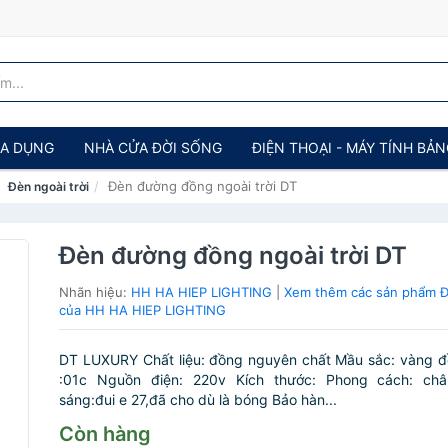
IA DỤNG
NHÀ CỬA ĐỜI SỐNG
ĐIỆN THOẠI - MÁY TÍNH BẢ
Đèn đường đồng ngoài trời DT
Đèn ngoài trời
Đèn đường đồng ngoài trời DT
Nhãn hiệu:
HH HA HIEP LIGHTING
|
Xem thêm các sản phẩm Đè
của HH HA HIEP LIGHTING
DT LUXURY Chất liệu: đồng nguyên chất Mầu sắc: vàng đ
:01c Nguồn điện: 220v Kích thước: Phong cách: ch
sáng:đui e 27,đã cho dù là bóng Bảo hàn...
Còn hàng