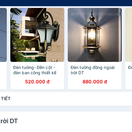
Đèn tường- Đền cột -
Đèn tường đồng ngoài
Đ
đèn ban công thiết kế
trời DT
mới DTBT01 biệt thự,
520.000 đ
880.000 đ
lâu đài
 TIẾT
rời DT