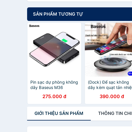
SẢN PHẨM TƯƠNG TỰ
Pin sạc dự phòng không
(Dock) Đế sạc không
dây Baseus M36
dây kèm quạt tản nhiệ
cao cấp Baseus
275.000 đ
390.000 đ
Whirlwind Desktop
GIỚI THIỆU
SẢN PHẨM
THÔNG TIN
CHI