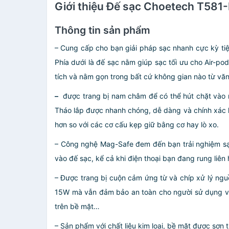
Giới thiệu Đế sạc Choetech T581-
Thông tin sản phẩm
– Cung cấp cho bạn giải pháp sạc nhanh cực kỳ tiệ
Phía dưới là đế sạc nằm giúp sạc tối ưu cho Air-po
tích và nằm gọn trong bất cứ không gian nào từ v
–
được trang bị nam châm để có thể hút chặt vào mặ
Tháo lắp được nhanh chóng, dễ dàng và chính xác hơ
hơn so với các cơ cấu kẹp giữ bằng cơ hay lò xo.
– Công nghệ Mag-Safe đem đến bạn trải nghiệm sạc
vào đế sạc, kể cả khi điện thoại bạn đang rung liên
– Được trang bị cuộn cảm ứng từ và chíp xử lý ngu
15W mà vẫn đảm bảo an toàn cho người sử dụng và 
trên bề mặt…
– Sản phẩm với chất liệu kim loại, bề mặt được sơn t