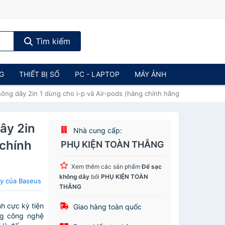
Tìm kiếm
NG
THIẾT BỊ SỐ
PC - LAPTOP
MÁY ẢNH
ng dây 2in 1 dùng cho i-p và Air-pods (hàng chính hãng)
ây 2in
Nhà cung cấp:
 chính
PHỤ KIỆN TOÀN THẮNG
Xem thêm các sản phẩm
Đế sạc
không dây
bởi
PHỤ KIỆN TOÀN
y của Baseus
THẮNG
h cực kỳ tiện
Giao hàng toàn quốc
ng công nghệ