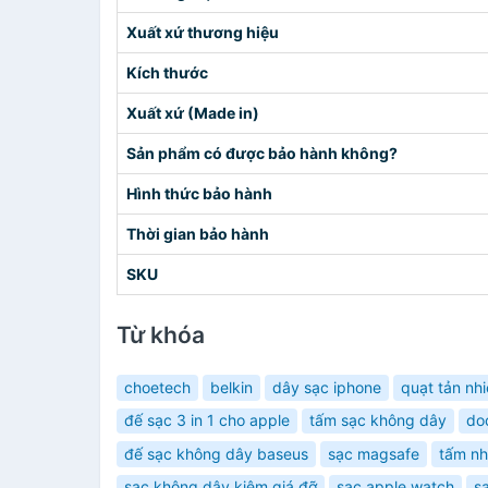
Xuất xứ thương hiệu
Kích thước
Xuất xứ (Made in)
Sản phẩm có được bảo hành không?
Hình thức bảo hành
Thời gian bảo hành
SKU
Từ khóa
choetech
belkin
dây sạc iphone
quạt tản nhi
đế sạc 3 in 1 cho apple
tấm sạc không dây
do
đế sạc không dây baseus
sạc magsafe
tấm nh
sạc không dây kiêm giá đỡ
sạc apple watch
s