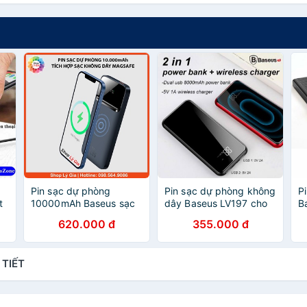
Pin sạc dự phòng
Pin sạc dự phòng không
P
t
10000mAh Baseus sạc
dây Baseus LV197 cho
B
nhanh PD 20W tích hợp
2
620.000 đ
355.000 đ
sạc không dây từ tính
Apple Magsafe dùng
cho iPhone 12
 TIẾT