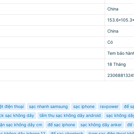
China
153.6*105.3
China
Có
Tem bảo hàn
18 Tháng
2306881324
ệt điện thoại
sạc nhanh samsung
sạc iphone
ravpower
đế s
ck sạc không dây
tấm thu sạc không dây android
sạc không dâ
ận sạc không dây cm
đế sạc iphone
sạc không dây anker
đế 
ạc không dây iphone 12
đế sạc choetech
trạm sạc điện thoại kh