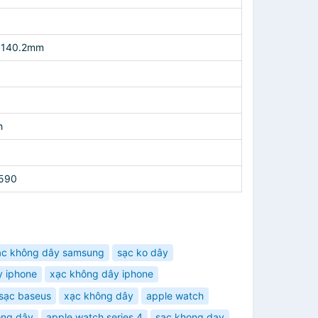
*140.2mm
h
590
ạc không dây samsung
sạc ko dây
y iphone
xạc không dây iphone
sạc baseus
xạc không dây
apple watch
ông dây
apple watch series 4
sac khong day