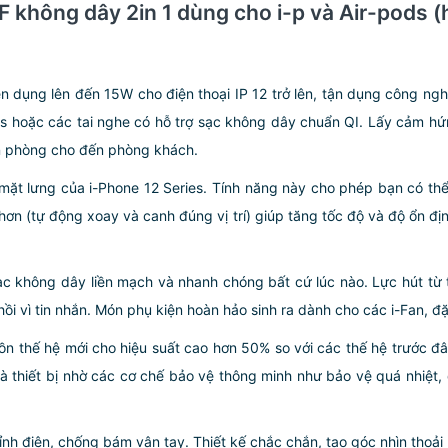
F không dây 2in 1 dùng cho i-p và Air-pods 
n dụng lên đến 15W cho điện thoại IP 12 trở lên, tận dụng công ngh
ds hoặc các tai nghe có hỗ trợ sạc không dây chuẩn QI. Lấy cảm hứng
ăn phòng cho đến phòng khách.
t lưng của i-Phone 12 Series. Tính năng này cho phép bạn có thể 
n (tự động xoay và canh đúng vị trí) giúp tăng tốc độ và độ ổn đị
 không dây liền mạch và nhanh chóng bất cứ lúc nào. Lực hút từ 
 hồi vì tin nhắn. Món phụ kiện hoàn hảo sinh ra dành cho các i-Fan, 
ồn thế hệ mới cho hiệu suất cao hơn 50% so với các thế hệ trước 
thiết bị nhờ các cơ chế bảo vệ thông minh như bảo vệ quá nhiệt, 
ỉnh điện, chống bám vân tay. Thiết kế chắc chắn, tạo góc nhìn thoải 