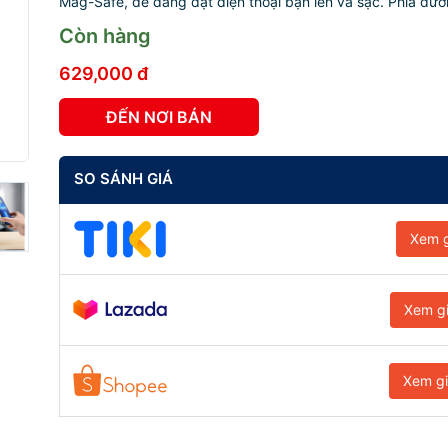
Mag-Safe, dễ dàng đặt điện thoại bạn lên và sạc. Phía dưới 
Còn hàng
629,000 đ
ĐẾN NƠI BÁN
SO SÁNH GIÁ
Xem g
Xem g
Xem g