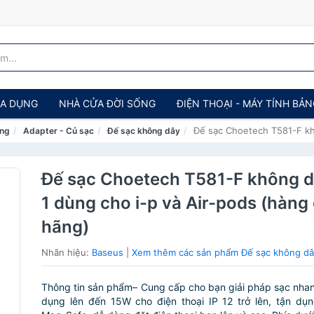
IA DỤNG
NHÀ CỬA ĐỜI SỐNG
ĐIỆN THOẠI - MÁY TÍNH BẢ
Đế sạc Choetech T581-F khô
ảng
Adapter - Củ sạc
Đế sạc không dây
Đế sạc Choetech T581-F không d
1 dùng cho i-p và Air-pods (hàng
hãng)
Nhãn hiệu:
Baseus
|
Xem thêm các sản phẩm Đế sạc không dâ
Thông tin sản phẩm– Cung cấp cho bạn giải pháp sạc nhan
dụng lên đến 15W cho điện thoại IP 12 trở lên, tận dụ