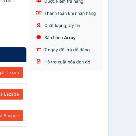
là đế...
Được kiểm tra hàng
Thanh toán khi nhận hàng
Chất lượng, Uy tín
Bảo hành
Array
7 ngày đổi trả dễ dàng
Hỗ trợ xuất hóa đơn đỏ
iá Tiki.vn
iá Lazada
iá Shopee