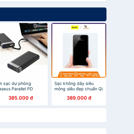
in sạc dự phòng
Sạc không dây siêu
aseus Parallel PD
mỏng siêu đẹp chuẩn Qi
0,000mAh
kiêm pin dự phòng
385.000 đ
389.000 đ
8000 mAh