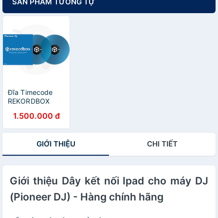
SẢN PHẨM TƯƠNG TỰ
Đĩa Timecode
REKORDBOX
(Pioneer DJ) -
1.500.000 đ
Hàng Chính Hãng
GIỚI THIỆU
CHI TIẾT
Giới thiệu Dây kết nối Ipad cho máy DJ
(Pioneer DJ) - Hàng chính hãng