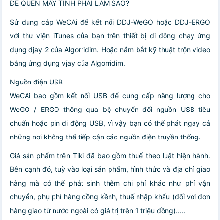
ĐỂ QUÊN MÁY TÍNH PHẢI LÀM SAO?
Sử dụng cáp WeCAi để kết nối DDJ-WeGO hoặc DDJ-ERGO
với thư viện iTunes của bạn trên thiết bị di động chạy ứng
dụng djay 2 của Algorridim. Hoặc nắm bắt kỹ thuật trộn video
bằng ứng dụng vjay của Algorridim.
Nguồn điện USB
WeCAi bao gồm kết nối USB để cung cấp năng lượng cho
WeGO / ERGO thông qua bộ chuyển đổi nguồn USB tiêu
chuẩn hoặc pin di động USB, vì vậy bạn có thể phát ngay cả
những nơi không thể tiếp cận các nguồn điện truyền thống.
Giá sản phẩm trên Tiki đã bao gồm thuế theo luật hiện hành.
Bên cạnh đó, tuỳ vào loại sản phẩm, hình thức và địa chỉ giao
hàng mà có thể phát sinh thêm chi phí khác như phí vận
chuyển, phụ phí hàng cồng kềnh, thuế nhập khẩu (đối với đơn
hàng giao từ nước ngoài có giá trị trên 1 triệu đồng).....