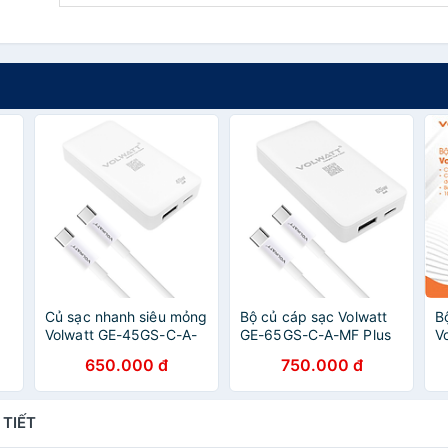
Củ sạc nhanh siêu mỏng
Bộ củ cáp sạc Volwatt
B
Volwatt GE-45GS-C-A-
GE-65GS-C-A-MF Plus
V
l
MF 45W GaN Fast
65W Fast Charger -
2
650.000 đ
750.000 đ
Charger - Hàng Chính
Hàng Chính Hãng
A
Hãng Full box
C
6
 TIẾT
t