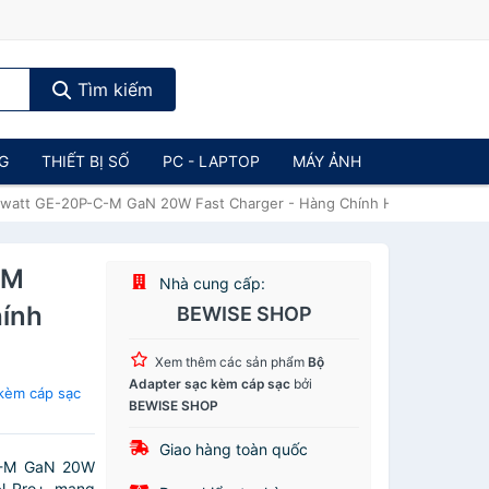
Tìm kiếm
NG
THIẾT BỊ SỐ
PC - LAPTOP
MÁY ẢNH
lwatt GE-20P-C-M GaN 20W Fast Charger - Hàng Chính Hãng Full Box
-M
Nhà cung cấp:
hính
BEWISE SHOP
Xem thêm các sản phẩm
Bộ
Adapter sạc kèm cáp sạc
bởi
kèm cáp sạc
BEWISE SHOP
Giao hàng toàn quốc
C-M GaN 20W
aN Pro+, mang