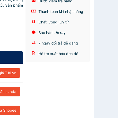
Được kiểm tra hàng
 tử. Sản phẩm
Thanh toán khi nhận hàng
Chất lượng, Uy tín
Bảo hành
Array
7 ngày đổi trả dễ dàng
Hỗ trợ xuất hóa đơn đỏ
iá Tiki.vn
iá Lazada
iá Shopee