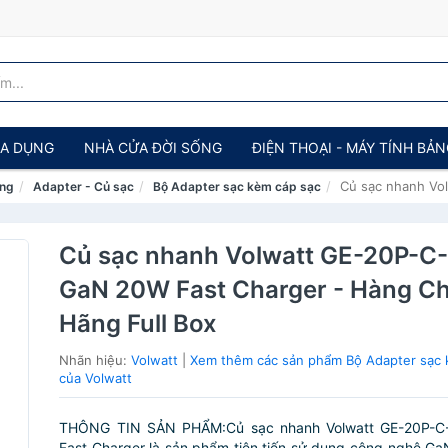
IA DỤNG
NHÀ CỬA ĐỜI SỐNG
ĐIỆN THOẠI - MÁY TÍNH BẢ
Củ sạc nhanh Vo
ảng
Adapter - Củ sạc
Bộ Adapter sạc kèm cáp sạc
Củ sạc nhanh Volwatt GE-20P-C
GaN 20W Fast Charger - Hàng C
Hãng Full Box
Nhãn hiệu:
Volwatt
|
Xem thêm các sản phẩm Bộ Adapter sạc 
của Volwatt
THÔNG TIN SẢN PHẨM:Củ sạc nhanh Volwatt GE-20P-
Fast Charger là sản phẩm tiên tiến sử dụng công nghệ G