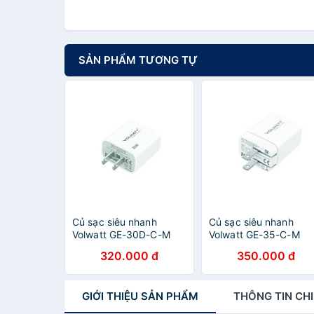
SẢN PHẨM TƯƠNG TỰ
Củ sạc siêu nhanh
Củ sạc siêu nhanh
Volwatt GE-30D-C-M
Volwatt GE-35-C-M
GaN 30W - Hàng Chính
GaN 35W PD+QC Dua
320.000 đ
350.000 đ
Hãng Full Box
Ports - Hàng Chính
Hãng Full Box
GIỚI THIỆU
SẢN PHẨM
THÔNG TIN
CHI