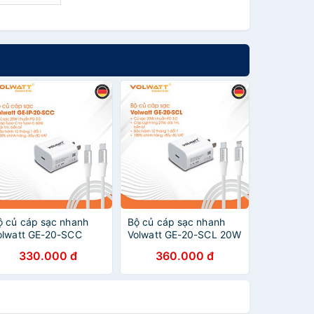
ộ củ cáp sạc nhanh
Bộ củ cáp sạc nhanh
olwatt GE-20-SCC
Volwatt GE-20-SCL 20W
0W hàng chính hãng |
hàng chính hãng |
330.000 đ
360.000 đ
dapter PD Type-C +
Adapter PD Type-C +
áp Type-C to Type-C
Cáp Type-C to L 27W,
0W, dài 1m – BH 12
dài 1m – Sạc nhanh cho
háng
iPhone/iPad