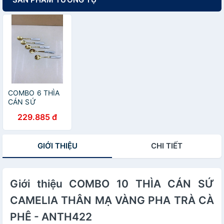
COMBO 6 THÌA
CÁN SỨ
CAMELIA THÂN
229.885 đ
MẠ VÀNG PHA
TRÀ CÀ PHÊ -
ANTH421
GIỚI THIỆU
CHI TIẾT
Giới thiệu COMBO 10 THÌA CÁN SỨ
CAMELIA THÂN MẠ VÀNG PHA TRÀ CÀ
PHÊ - ANTH422