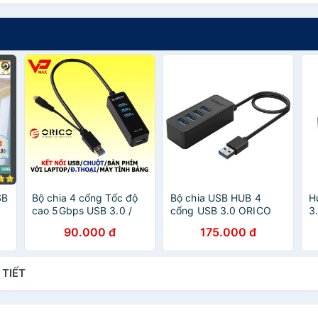
SB
Bộ chia 4 cổng Tốc độ
Bộ chia USB HUB 4
H
cao 5Gbps USB 3.0 /
cổng USB 3.0 ORICO
3
ỗi
Orico tích hợp cổng
W5P-U3-BK- Nhà Phân
90.000 đ
175.000 đ
OTG cho điện thoại
Phối Chính Hãng
 TIẾT