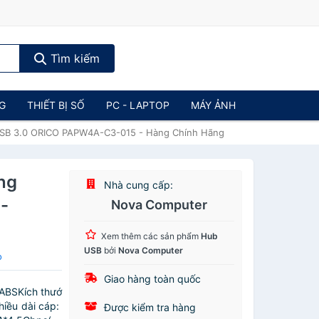
Tìm kiếm
NG
THIẾT BỊ SỐ
PC - LAPTOP
MÁY ẢNH
 USB 3.0 ORICO PAPW4A-C3-015 - Hàng Chính Hãng
ng
Nhà cung cấp:
-
Nova Computer
Xem thêm các sản phẩm
Hub
USB
bởi
Nova Computer
o
Giao hàng toàn quốc
ABSKích thướ
iều dài cáp:
Được kiểm tra hàng