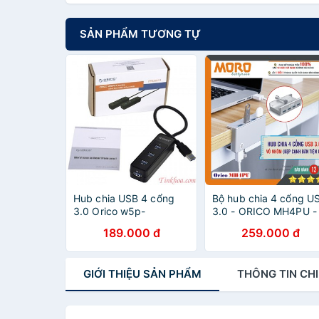
SẢN PHẨM TƯƠNG TỰ
Hub chia USB 4 cổng
Bộ hub chia 4 cổng U
3.0 Orico w5p-
3.0 - ORICO MH4PU -
u3/W5PH4-U3
chính hãng bảo hành l
189.000 đ
259.000 đ
1 đổi 1 !!!
GIỚI THIỆU
SẢN PHẨM
THÔNG TIN
CHI