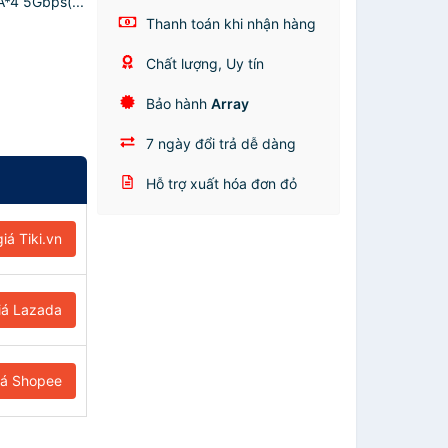
A*4 5Gbps(...
Thanh toán khi nhận hàng
Chất lượng, Uy tín
Bảo hành
Array
7 ngày đổi trả dễ dàng
Hỗ trợ xuất hóa đơn đỏ
iá Tiki.vn
iá Lazada
iá Shopee