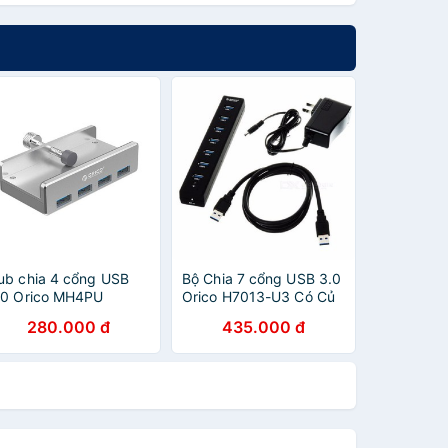
ub chia 4 cổng USB
Bộ Chia 7 cổng USB 3.0
.0 Orico MH4PU
Orico H7013-U3 Có Củ
Nguồn Cấp Điện - HUB
280.000 đ
435.000 đ
USB 7 Port - Bảo Hành
12 Tháng Đổi Mới