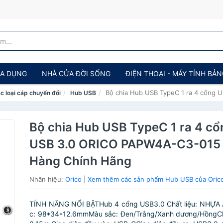
IA DỤNG
NHÀ CỬA ĐỜI SỐNG
ĐIỆN THOẠI - MÁY TÍNH BẢ
Bộ chia Hub USB TypeC 1 ra 4 cổng
c loại cáp chuyển đổi
Hub USB
Bộ chia Hub USB TypeC 1 ra 4 cổ
USB 3.0 ORICO PAPW4A-C3-015 
Hàng Chính Hãng
Nhãn hiệu:
Orico
|
Xem thêm các sản phẩm Hub USB của Oric
TÍNH NĂNG NỔI BẬTHub 4 cổng USB3.0 Chất liệu: NHỰA 
c: 98*34*12.6mmMàu sắc: Đen/Trắng/Xanh dương/HồngCh