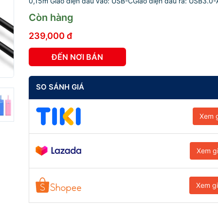
0,15m Giao diện đầu vào: USB-CGiao diện đầu ra: USB3.0-
Còn hàng
239,000 đ
ĐẾN NƠI BÁN
SO SÁNH GIÁ
Xem g
Xem g
Xem g