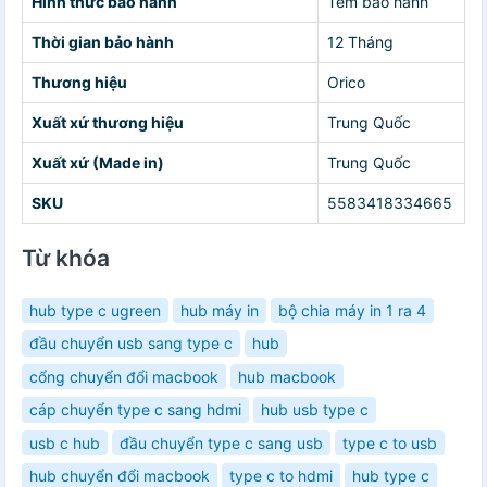
Hình thức bảo hành
Tem bảo hành
Thời gian bảo hành
12 Tháng
Thương hiệu
Orico
Xuất xứ thương hiệu
Trung Quốc
Xuất xứ (Made in)
Trung Quốc
SKU
5583418334665
Từ khóa
hub type c ugreen
hub máy in
bộ chia máy in 1 ra 4
đầu chuyển usb sang type c
hub
cổng chuyển đổi macbook
hub macbook
cáp chuyển type c sang hdmi
hub usb type c
usb c hub
đầu chuyển type c sang usb
type c to usb
hub chuyển đổi macbook
type c to hdmi
hub type c