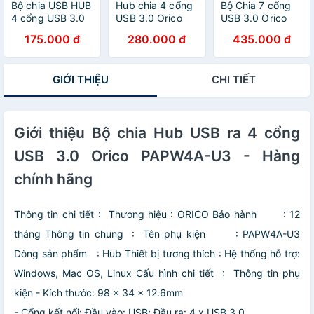
Bộ chia USB HUB
Hub chia 4 cổng
Bộ Chia 7 cổng
4 cổng USB 3.0
USB 3.0 Orico
USB 3.0 Orico
ORICO W5P-U3-
MH4PU
H7013-U3 Có Củ
175.000 đ
280.000 đ
435.000 đ
BK- Nhà Phân
Nguồn Cấp Điện
Phối Chính Hãng
- HUB USB 7 Port
- Bảo Hành 12
GIỚI THIỆU
CHI TIẾT
Tháng Đổi Mới
Giới thiệu Bộ chia Hub USB ra 4 cổng
USB 3.0 Orico PAPW4A-U3 - Hàng
chính hãng
Thông tin chi tiết :
Thương hiệu : ORICO
Bảo hành : 12
tháng
Thông tin chung :
Tên phụ kiện : PAPW4A-U3
Dòng sản phẩm : Hub
Thiết bị tương thích : Hệ thống hỗ trợ:
Windows, Mac OS, Linux
Cấu hình chi tiết :
Thông tin phụ
kiện
- Kích thước: 98 x 34 x 12.6mm
- Cổng kết nối: Đầu vào: USB; Đầu ra: 4 x USB 3.0