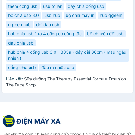
thêm cổng usb
usb to lan
dây chia cổng usb
bộ chia usb 3.0
usb hub
bộ chia máy in
hub qgeem
ugreen hub
doi dau usb
hub chia usb 1 ra 4 cổng có công tắc
bộ chuyển đổi usb
đầu chia usb
hub chia 4 cổng usb 3.0 - 303a - dây dài 30cm ( màu ngẫu
nhiên )
cổng chia usb
đầu ra nhiều usb
Liên kết:
Sữa dưỡng The Therapy Essential Formula Emulsion
The Face Shop
DienMayXa.com chuyên cung cấp thông tin giá cả thiết bị điện tử,