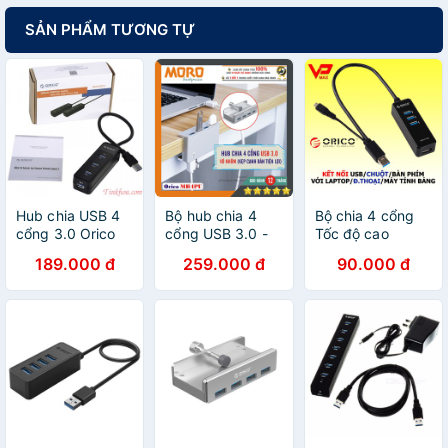
SẢN PHẨM TƯƠNG TỰ
Hub chia USB 4
Bộ hub chia 4
Bộ chia 4 cổng
cổng 3.0 Orico
cổng USB 3.0 -
Tốc độ cao
w5p-u3/W5PH4-
ORICO MH4PU -
5Gbps USB 3.0 /
189.000 đ
259.000 đ
90.000 đ
U3
chính hãng bảo
Orico tích hợp
hành lỗi 1 đổi 1 !!!
cổng OTG cho
điện thoại