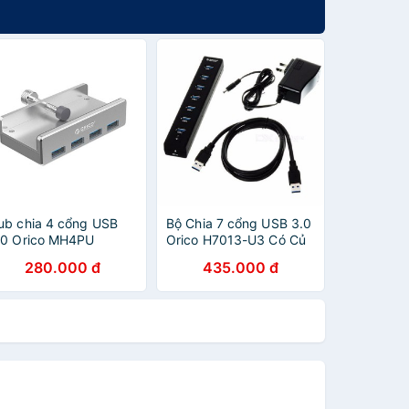
ub chia 4 cổng USB
Bộ Chia 7 cổng USB 3.0
.0 Orico MH4PU
Orico H7013-U3 Có Củ
Nguồn Cấp Điện - HUB
280.000 đ
435.000 đ
USB 7 Port - Bảo Hành
12 Tháng Đổi Mới