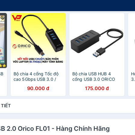
SB
Bộ chia 4 cổng Tốc độ
Bộ chia USB HUB 4
H
cao 5Gbps USB 3.0 /
cổng USB 3.0 ORICO
3
ỗi
Orico tích hợp cổng
W5P-U3-BK- Nhà Phân
90.000 đ
175.000 đ
OTG cho điện thoại
Phối Chính Hãng
 TIẾT
USB 2.0 Orico FL01 - Hàng Chính Hãng