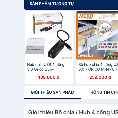
SẢN PHẨM TƯƠNG TỰ
Hub chia USB 4 cổng
Bộ hub chia 4 cổng U
3.0 Orico w5p-
3.0 - ORICO MH4PU -
u3/W5PH4-U3
chính hãng bảo hành l
189.000 đ
259.000 đ
1 đổi 1 !!!
GIỚI THIỆU
SẢN PHẨM
THÔNG TIN
CHI
Giới thiệu Bộ chia / Hub 4 cổng 