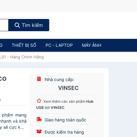
Tìm kiếm
NG
THIẾT BỊ SỐ
PC - LAPTOP
MÁY ẢNH
FL01 - Hàng Chính Hãng
co
Nhà cung cấp:
VINSEC
o
Xem thêm các sản phẩm
Hub
USB
bởi
VINSEC
n phẩm mang
Giao hàng toàn quốc
 nhanh và khả
 sẽ cực k...
Được kiểm tra hàng