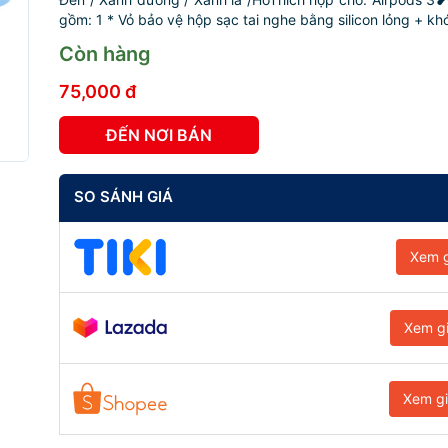
gồm: 1 * Vỏ bảo vệ hộp sạc tai nghe bằng silicon lỏng + khóa
Còn hàng
75,000 đ
ĐẾN NƠI BÁN
SO SÁNH GIÁ
Xem g
Xem g
Xem g