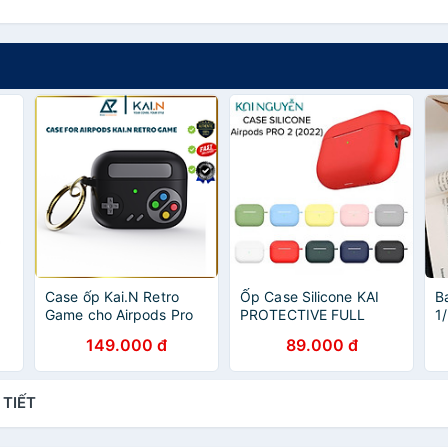
Case ốp Kai.N Retro
Ốp Case Silicone KAI
B
Game cho Airpods Pro
PROTECTIVE FULL
1
2/ Airpods Pro/ Airpods
COLOR Dành Cho
c
149.000 đ
89.000 đ
nh
3_ Hàng chính hãng
AirPods PRO 2, Kèm
Móc Khóa - Hàng Nhập
Khẩu
 TIẾT