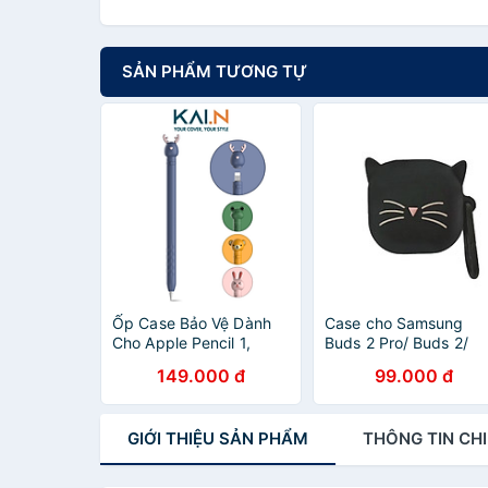
SẢN PHẨM TƯƠNG TỰ
Ốp Case Bảo Vệ Dành
Case cho Samsung
Cho Apple Pencil 1,
Buds 2 Pro/ Buds 2/
Kai.N PenAnimal - Hàng
Buds Live/ Buds Pro
149.000 đ
99.000 đ
Chính Hãng
Hình Nhân Vật hoạt Hì
Dễ Thương - Hàng
Nhập Khẩu
GIỚI THIỆU
SẢN PHẨM
THÔNG TIN
CHI