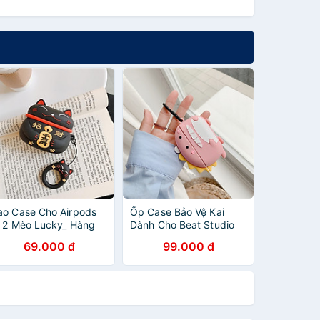
ao Case Cho Airpods
Ốp Case Bảo Vệ Kai
/ 2 Mèo Lucky_ Hàng
Dành Cho Beat Studio
hính hãng
Buds/ Studio Buds +
69.000 đ
99.000 đ
Hình Animal_ Hàng
Chính Hãng