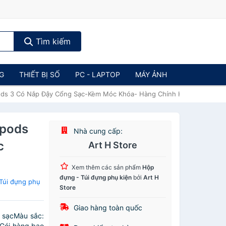
Tìm kiếm
NG
THIẾT BỊ SỐ
PC - LAPTOP
MÁY ẢNH
pods 3 Có Nắp Đậy Cổng Sạc-Kèm Móc Khóa- Hàng Chính Hãng
rpods
Nhà cung cấp:
c
Art H Store
Xem thêm các sản phẩm
Hộp
đựng - Túi đựng phụ kiện
bởi
Art H
Túi đựng phụ
Store
Giao hàng toàn quốc
g sạcMàu sắc:
❥Gói hàng bao