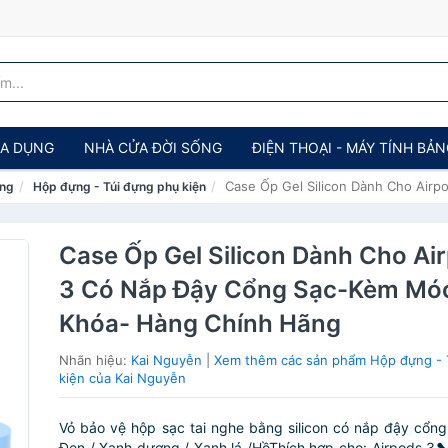
IA DỤNG
NHÀ CỬA ĐỜI SỐNG
ĐIỆN THOẠI - MÁY TÍNH BẢ
Case Ốp Gel Silicon Dành Cho Air
ảng
Hộp đựng - Túi đựng phụ kiện
Case Ốp Gel Silicon Dành Cho Ai
3 Có Nắp Đậy Cổng Sạc-Kèm Mó
Khóa- Hàng Chính Hãng
Nhãn hiệu:
Kai Nguyễn
|
Xem thêm các sản phẩm Hộp đựng - 
kiện của Kai Nguyễn
Vỏ bảo vệ hộp sạc tai nghe bằng silicon có nắp đậy cổn
Đen / Xanh dương / Xanh lá /HồThích hợp cho: Airpods 3