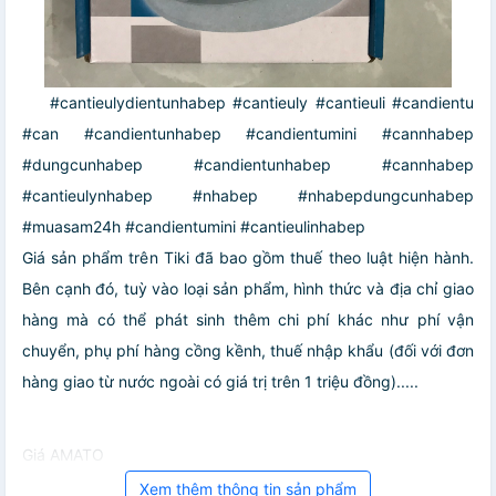
#cantieulydientunhabep #cantieuly #cantieuli #candientu
#can #candientunhabep #candientumini #cannhabep
#dungcunhabep #candientunhabep #cannhabep
#cantieulynhabep #nhabep #nhabepdungcunhabep
#muasam24h #candientumini #cantieulinhabep
Giá sản phẩm trên Tiki đã bao gồm thuế theo luật hiện hành.
Bên cạnh đó, tuỳ vào loại sản phẩm, hình thức và địa chỉ giao
hàng mà có thể phát sinh thêm chi phí khác như phí vận
chuyển, phụ phí hàng cồng kềnh, thuế nhập khẩu (đối với đơn
hàng giao từ nước ngoài có giá trị trên 1 triệu đồng).....
Giá AMATO
Xem thêm thông tin sản phẩm