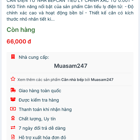
CÂN ĐIỆN TỬ NHÀ BẾPCÂN TIỂU LY CHÍNH XÁC TỪ 0.001 -
5KG Tính năng nổi bật của sản phẩm Cân tiểu ly điện tử: - Độ
chính xác cao và hoạt động bền bỉ - Thiết kế cân có kích
thước nhỏ nhắn tiết ki...
Còn hàng
66,000 đ
Nhà cung cấp:
Muasam247
Xem thêm các sản phẩm
Cân nhà bếp
bởi
Muasam247
Giao hàng toàn quốc
Được kiểm tra hàng
Thanh toán khi nhận hàng
Chất lượng, Uy tín
7 ngày đổi trả dễ dàng
Hỗ trợ xuất hóa đơn đỏ