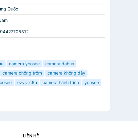
ung Quốc
Năm
94427705312
ou
camera yoosee
camera dahua
camera chống trộm
camera không dây
yoosee
ezviz c6n
camera hành trình
yoosee
LIÊN HỆ