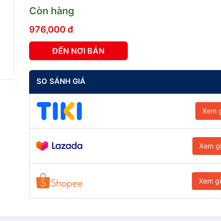
Còn hàng
976,000 đ
ĐẾN NƠI BÁN
SO SÁNH GIÁ
Xem g
Xem g
Xem g