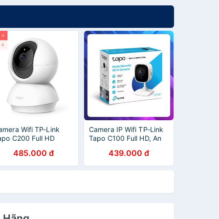
amera Wifi TP-Link
Camera IP Wifi TP-Link
apo C200 Full HD
Tapo C100 Full HD, An
080P 360 độ Giám sát
Ninh cho Gia Đình
485.000 đ
439.000 đ
n Ninh Gia Đình Có Thể
(Chính Hãng TP-Link
iều Chỉnh Hướng -
Việt Nam)
àng Chính Hãng
h Hãng