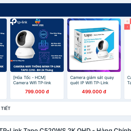
[Hỏa Tốc - HCM]
Camera giám sát quay
C
Camera Wifi TP-link
quét IP Wifi TP-Link
T
60
Tapo C210 Camera 360
Tapo C200 Full HD An
1
799.000 đ
499.000 đ
1080p | Hàng Chính
Ninh Gia Đình (Chính
A
 |
Hãng | Bảo Hành 24TH |
Hãng TP-Link Việt Nam)
Đ
Ngoc Vien Store
H
 TIẾT
ời TP-Link Tapo C520WS 2K QHD - Hàng Chín