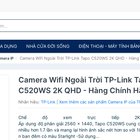
IA DỤNG
NHÀ CỬA ĐỜI SỐNG
ĐIỆN THOẠI - MÁY TÍNH BẢ
Camera Wifi Ngoài Trời TP-Link Tapo C520WS 2K QHD - Hàng
mera IP
Camera Wifi Ngoài Trời TP-Link 
C520WS 2K QHD - Hàng Chính H
Nhãn hiệu:
TP-Link
|
Xem thêm các sản phẩm Camera IP của T
Chế độ xem trực tiếp 2
Áp dụng độ phân giải 2560 × 1440, Tapo C520WS cung 
nhiều hơn 1.7 lần và mang lại hình ảnh sắc nét hơn so với 
n ban đêm có màu Starlight -Sử dụng...