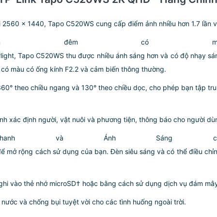
 2560 × 1440, Tapo C520WS cung cấp điểm ảnh nhiều hơn 1.7 lần và 
an đêm có màu 
rlight, Tapo C520WS thu được nhiều ánh sáng hơn và có độ nhạy sán
 có màu có ống kính F2.2 và cảm biến thông thường.
0° theo chiều ngang và 130° theo chiều dọc, cho phép bạn tập trun
h xác định người, vật nuôi và phương tiện, thông báo cho người dùn
anh và Ánh Sáng có
 để mở rộng cách sử dụng của bạn. Đèn siêu sáng và có thể điều chỉ
ghi vào thẻ nhớ microSD† hoặc bằng cách sử dụng dịch vụ đám mây
nước và chống bụi tuyệt vời cho các tình huống ngoài trời.