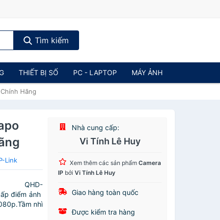
Tìm kiếm
NG
THIẾT BỊ SỐ
PC - LAPTOP
MÁY ẢNH
 Chính Hãng
Tapo
Nhà cung cấp:
ãng
Vi Tính Lê Huy
P-Link
Xem thêm các sản phẩm
Camera
IP
bởi
Vi Tính Lê Huy
K QHD-
Giao hàng toàn quốc
cấp điểm ảnh
1080p.Tầm nhì
Được kiểm tra hàng