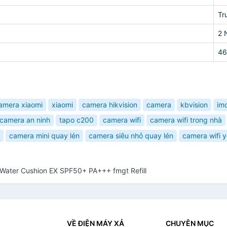
Tr
2 
46
amera xiaomi
xiaomi
camera hikvision
camera
kbvision
im
camera an ninh
tapo c200
camera wifi
camera wifi trong nhà
camera mini quay lén
camera siêu nhỏ quay lén
camera wifi 
l Water Cushion EX SPF50+ PA+++ fmgt Refill
VỀ ĐIỆN MÁY XẢ
CHUYÊN MỤC