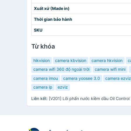
Xuất xứ (Made in)
Thời gian bảo hành
SKU
Từ khóa
hikvision
camera kbvision
camera hkvision
c
camera wifi 360 độ ngoài trời
camera wifi mini
camera imou
camera yoosee 3.0
camera ezviz
camera ip
ezviz
Liên kết:
[V201] Lõi phấn nước kiềm dầu Oil Contro