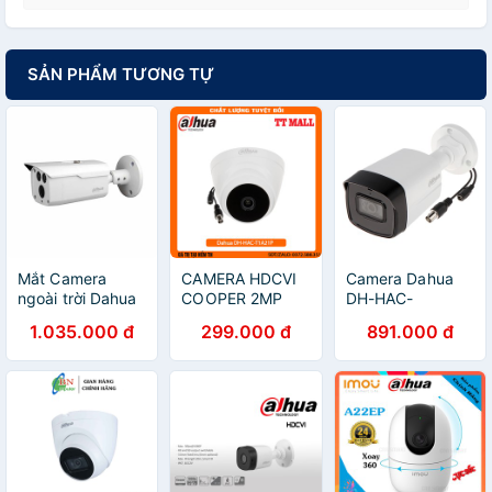
SẢN PHẨM TƯƠNG TỰ
Mắt Camera
CAMERA HDCVI
Camera Dahua
ngoài trời Dahua
COOPER 2MP
DH-HAC-
DH-HAC-
DAHUA HAC-
HFW1500TLP
1.035.000 đ
299.000 đ
891.000 đ
HFW1200DP-S4
T1A21P (Tem
(5mp) vỏ kim loại
2MP
DSS)
.(Hàng chính
hãng DSS BH
24T)