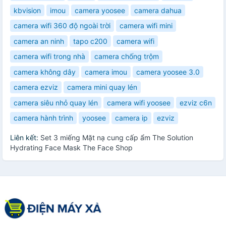
kbvision
imou
camera yoosee
camera dahua
camera wifi 360 độ ngoài trời
camera wifi mini
camera an ninh
tapo c200
camera wifi
camera wifi trong nhà
camera chống trộm
camera không dây
camera imou
camera yoosee 3.0
camera ezviz
camera mini quay lén
camera siêu nhỏ quay lén
camera wifi yoosee
ezviz c6n
camera hành trình
yoosee
camera ip
ezviz
Liên kết:
Set 3 miếng Mặt nạ cung cấp ẩm The Solution
Hydrating Face Mask The Face Shop