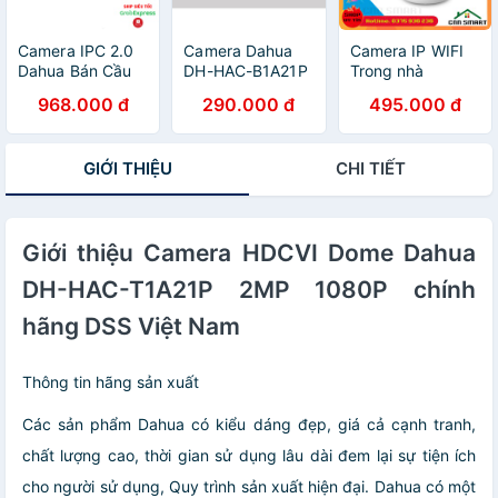
Camera IPC 2.0
Camera Dahua
Camera IP WIFI
Dahua Bán Cầu
DH-HAC-B1A21P
Trong nhà
HDW 2230TP-
(2mp) - Hàng
Ranger IMOU
968.000 đ
290.000 đ
495.000 đ
AS-S2 Có Hỗ Trợ
chính hãng DSS
A22EP C22EP
Khe Cắm Thẻ
bảo hành 24
1080P Cue2 Full
Nhớ Hỗ trợ P2P
tháng
HD, Đàm thoại 2
GIỚI THIỆU
CHI TIẾT
Tên Miền
chiều ( h21W c1c
Starlight
h21p ) - Chính
hãng
Giới thiệu Camera HDCVI Dome Dahua
DH-HAC-T1A21P 2MP 1080P chính
hãng DSS Việt Nam
Thông tin hãng sản xuất
Các sản phẩm Dahua có kiểu dáng đẹp, giá cả cạnh tranh,
chất lượng cao, thời gian sử dụng lâu dài đem lại sự tiện ích
cho người sử dụng, Quy trình sản xuất hiện đại. Dahua có một