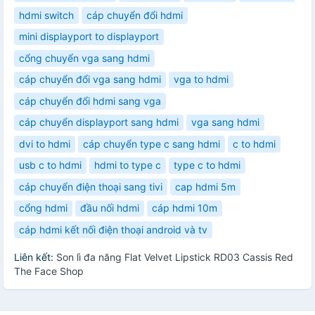
hdmi switch
cáp chuyển đổi hdmi
mini displayport to displayport
cổng chuyển vga sang hdmi
cáp chuyển đổi vga sang hdmi
vga to hdmi
cáp chuyển đổi hdmi sang vga
cáp chuyển displayport sang hdmi
vga sang hdmi
dvi to hdmi
cáp chuyển type c sang hdmi
c to hdmi
usb c to hdmi
hdmi to type c
type c to hdmi
cáp chuyển điện thoại sang tivi
cap hdmi 5m
cổng hdmi
đầu nối hdmi
cáp hdmi 10m
cáp hdmi kết nối điện thoại android và tv
Liên kết:
Son lì đa năng Flat Velvet Lipstick RD03 Cassis Red
The Face Shop