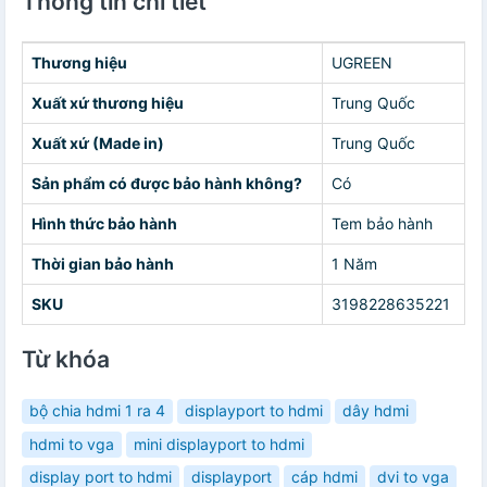
Thông tin chi tiết
Thương hiệu
UGREEN
Xuất xứ thương hiệu
Trung Quốc
Xuất xứ (Made in)
Trung Quốc
Sản phẩm có được bảo hành không?
Có
Hình thức bảo hành
Tem bảo hành
Thời gian bảo hành
1 Năm
SKU
3198228635221
Từ khóa
bộ chia hdmi 1 ra 4
displayport to hdmi
dây hdmi
hdmi to vga
mini displayport to hdmi
display port to hdmi
displayport
cáp hdmi
dvi to vga