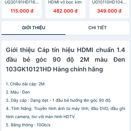
UG30191HD116TK
HDMI vỏ bọc kim
UG10110HD104TK
2M màu Đen Cáp
loại hỗ trợ 3D
10M màu Đen
115.000 đ
482.000 đ
349.000 đ
tín hiệu HDMI
4K2K dài 8M
Cáp tín hiệu
chuẩn 1.4 hỗ trợ
màu đen
HDMI chuẩn 1.4
phân giải 4K * 2K
UGREEN
hỗ trợ phân giải
GIỚI THIỆU
CHI TIẾT
- HÀNG CHÍNH
HD10295HD126
4K * 2K - HÀNG
HÃNG
Hàng chính hãng
CHÍNH HÃNG
Giới thiệu Cáp tín hiệu HDMI chuẩn 1.4
đầu bẻ góc 90 độ 2M màu Đen
103GK10121HD Hàng chính hãng
1. Chiều dài cáp: 2M
2. Màu : Đen
3. Dây cáp : Dạng dẹt - 1 đầu bẻ hướng lên góc 90 độ.
4. Tính Năng: Truyền hình ảnh từ máy tính, đầu DVD, đầu ghi
hình camera, tivi với màn hình HDTV.
5. Băng thông : 10Gb/s