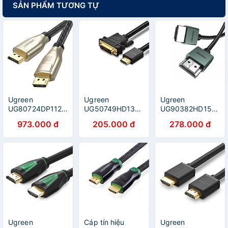
SẢN PHẨM TƯƠNG TỰ
Ugreen
Ugreen
Ugreen
UG80724DP112TK
UG50749HD133TK
UG90382HD155TK
5M DP 1.4 8K
1m cáp hdmi ra
1M Slim 8K Cáp
973.000 đ
205.000 đ
278.000 đ
60Hz 4K 144Hz
dvi bện chống
HDMI chuẩn 2.1
Cáp DisplayPort
nhiễu - HÀNG
bọc nhôm, bện
chuẩn 1.4 đầu
CHÍNH HÃNG
dù - HÀNG
mạ vàng - HÀNG
CHÍNH HÃNG
CHÍNH HÃNG
Ugreen
Cáp tín hiệu
Ugreen