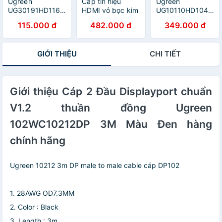
Ugreen
Cáp tín hiệu
Ugreen
UG30191HD116TK
HDMI vỏ bọc kim
UG10110HD104TK
2M màu Đen Cáp
loại hỗ trợ 3D
10M màu Đen
115.000 đ
482.000 đ
349.000 đ
tín hiệu HDMI
4K2K dài 8M
Cáp tín hiệu
chuẩn 1.4 hỗ trợ
màu đen
HDMI chuẩn 1.4
phân giải 4K * 2K
UGREEN
hỗ trợ phân giải
GIỚI THIỆU
CHI TIẾT
- HÀNG CHÍNH
HD10295HD126
4K * 2K - HÀNG
HÃNG
Hàng chính hãng
CHÍNH HÃNG
Giới thiệu Cáp 2 Đầu Displayport chuẩn
V1.2 thuần đồng Ugreen
102WC10212DP 3M Màu Đen hàng
chính hãng
Ugreen 10212 3m DP male to male cable cáp DP102
1. 28AWG OD7.3MM
2. Color : Black
3. Length : 3m