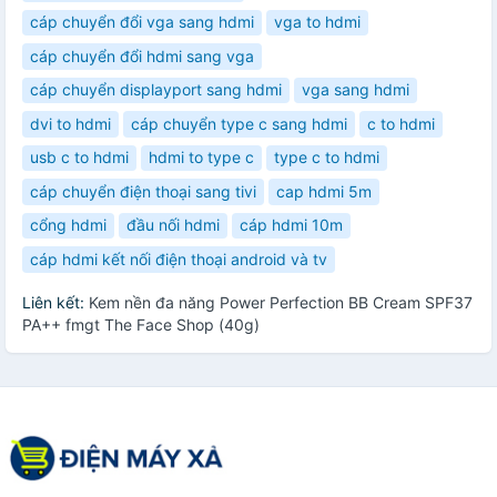
cáp chuyển đổi vga sang hdmi
vga to hdmi
cáp chuyển đổi hdmi sang vga
cáp chuyển displayport sang hdmi
vga sang hdmi
dvi to hdmi
cáp chuyển type c sang hdmi
c to hdmi
usb c to hdmi
hdmi to type c
type c to hdmi
cáp chuyển điện thoại sang tivi
cap hdmi 5m
cổng hdmi
đầu nối hdmi
cáp hdmi 10m
cáp hdmi kết nối điện thoại android và tv
Liên kết:
Kem nền đa năng Power Perfection BB Cream SPF37
PA++ fmgt The Face Shop (40g)