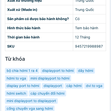
Xuất xứ thương hiệu
Trung Quốc
Xuất xứ (Made in)
Trung Quốc
Sản phẩm có được bảo hành không?
Có
Hình thức bảo hành
Tem bảo hành
Thời gian bảo hành
12 Tháng
SKU
9457219988987
Từ khóa
bộ chia hdmi 1 ra 4
displayport to hdmi
dây hdmi
hdmi to vga
mini displayport to hdmi
display port to hdmi
displayport
cáp hdmi
dvi to vga
hdmi switch
cáp chuyển đổi hdmi
mini displayport to displayport
cổng chuyển vga sang hdmi