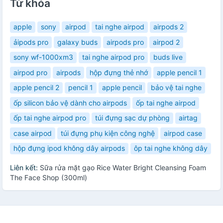
Từ khóa
apple
sony
airpod
tai nghe airpod
airpods 2
ảipods pro
galaxy buds
airpods pro
airpod 2
sony wf-1000xm3
tai nghe airpod pro
buds live
airpod pro
airpods
hộp đựng thẻ nhớ
apple pencil 1
apple pencil 2
pencil 1
apple pencil
bảo vệ tai nghe
ốp silicon bảo vệ dành cho airpods
ốp tai nghe airpod
ốp tai nghe airpod pro
túi đựng sạc dự phòng
airtag
case airpod
túi đựng phụ kiện công nghệ
airpod case
hộp đựng ipod không dây airpods
ôp tai nghe không dây
Liên kết:
Sữa rửa mặt gạo Rice Water Bright Cleansing Foam
The Face Shop (300ml)