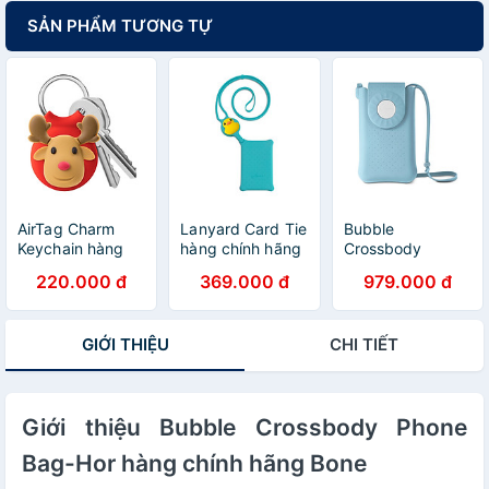
SẢN PHẨM TƯƠNG TỰ
AirTag Charm
Lanyard Card Tie
Bubble
Keychain hàng
hàng chính hãng
Crossbody
chính hãng Bone
Bone
Phone Bag hàng
220.000 đ
369.000 đ
979.000 đ
chính hãng Bone
GIỚI THIỆU
CHI TIẾT
Giới thiệu Bubble Crossbody Phone
Bag-Hor hàng chính hãng Bone