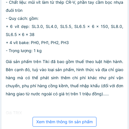
- Chất liệu: mũi vít làm từ thép CR-V, phần tay cầm bọc nhựa
đuôi tròn
- Quy cách: gồm:
+ 6 vít dẹp: SL3.0, SL4.0, SL5.5, SL6.5 x 6 x 150, SL8.0,
SL6.5 x 6 x 38
+ 4 vít bake: PH0, PH1, PH2, PH3
- Trọng lượng: 1 kg
Giá sản phẩm trên Tiki đã bao gồm thuế theo luật hiện hành.
Bên cạnh đó, tuỳ vào loại sản phẩm, hình thức và địa chỉ giao
hàng mà có thể phát sinh thêm chi phí khác như phí vận
chuyển, phụ phí hàng cồng kềnh, thuế nhập khẩu (đối với đơn
hàng giao từ nước ngoài có giá trị trên 1 triệu đồng).....
Giá TRIX
Xem thêm thông tin sản phẩm