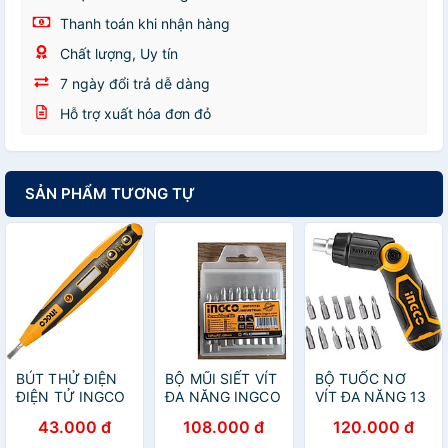
Thanh toán khi nhận hàng
Chất lượng, Uy tín
7 ngày đổi trả dễ dàng
Hỗ trợ xuất hóa đơn đỏ
SẢN PHẨM TƯƠNG TỰ
BÚT THỬ ĐIỆN
BỘ MŨI SIẾT VÍT
BỘ TUỐC NƠ
ĐIỆN TỬ INGCO
ĐA NĂNG INGCO
VÍT ĐA NĂNG 13
HSDT2201 -
SIZE PZ1-PZ2-
CHI TIẾT INGCO
43.000 đ
108.000 đ
120.000 đ
HÀNG CHÍNH
PZ3 - HÀNG
AKISD1208 -