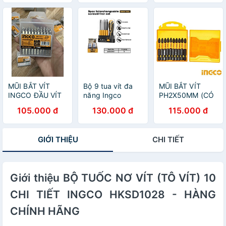
HÃNG
CHÍNH HÃNG
HÀNG CHÍNH
HÃNG
MŨI BẮT VÍT
Bộ 9 tua vít đa
MŨI BẮT VÍT
INGCO ĐẦU VÍT
năng Ingco
PH2X50MM (CÓ
PH1-PH2-PH3
AKISD0901
NAM CHÂM HÍT)
105.000 đ
130.000 đ
115.000 đ
DÀI 25M - HÀNG
INGCO
CHÍNH HÃNG
SDBIM11PH223 -
HÀNG CHÍNH
GIỚI THIỆU
CHI TIẾT
HÃNG
Giới thiệu BỘ TUỐC NƠ VÍT (TÔ VÍT) 10
CHI TIẾT INGCO HKSD1028 - HÀNG
CHÍNH HÃNG