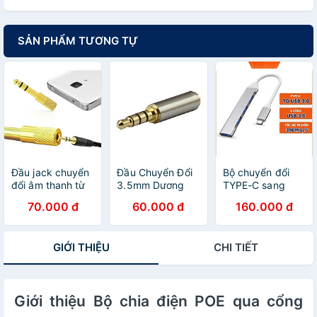
SẢN PHẨM TƯƠNG TỰ
Đầu jack chuyển
Đầu Chuyển Đổi
Bộ chuyển đổi
đổi âm thanh từ
3.5mm Dương
TYPE-C sang
cổng 3.5mm cái
Sang 2.5mm Âm
USB 3.0, cáp
70.000 đ
60.000 đ
160.000 đ
sang cổng
20502 - Hàng
chuyển đổi Type-
6.5mm - Hàng
Nhập Khẩu
c sang 4 cổng
chính hãng
USB tốc độ cao -
GIỚI THIỆU
CHI TIẾT
Hàng nhập khẩu
Giới thiệu Bộ chia điện POE qua cổng