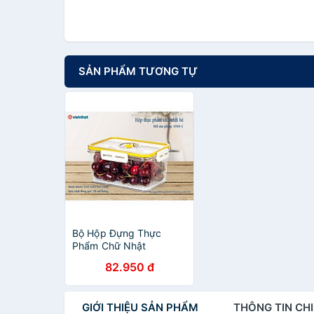
SẢN PHẨM TƯƠNG TỰ
Bộ Hộp Đựng Thực
Phẩm Chữ Nhật
HOKORI Trong Suốt Có
82.950 đ
Khóa Gài Cực Kì Chắc
Chắn - Hàng Việt Nam (
Viền màu giao ngẫu
GIỚI THIỆU
SẢN PHẨM
THÔNG TIN
CHI
nhiên)