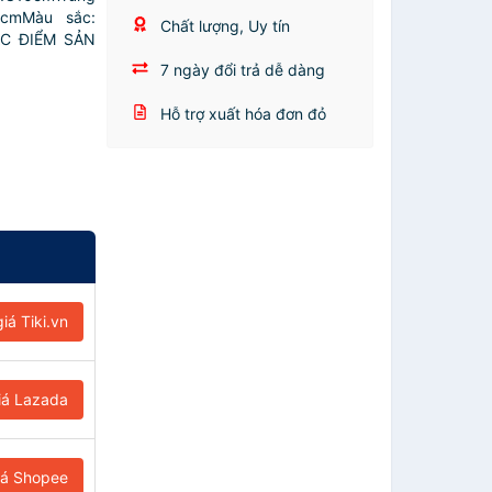
5cmMàu sắc:
Chất lượng, Uy tín
ĐẶC ĐIỂM SẢN
7 ngày đổi trả dễ dàng
Hỗ trợ xuất hóa đơn đỏ
iá Tiki.vn
iá Lazada
iá Shopee