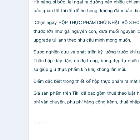
Hè nắng oi bức, lại ngại ra đường nên nhiều chị 
bảo quản tốt thì rất dễ hư hỏng, không đảm bảo di
️ Chọn ngay HỘP THỰC PHẨM CHỮ NHẬT BỘ 3 HOKORI v
thước lớn như gà nguyên con, dưa muối nguyên câ
upgrade tủ lạnh theo nhu cầu mình mong muốn.
Được nghiên cứu và phát triển kỹ lưỡng trước khi 
Thân hộp dày dặn, có độ trong, bóng đẹp tự nhiê
su giúp giữ thực phẩm kín khí, không lẫn mùi.
Điểm đặc biệt trong thiết kế hộp thực phẩm ra mắt l
Giá sản phẩm trên Tiki đã bao gồm thuế theo luật h
phí vận chuyển, phụ phí hàng cồng kềnh, thuế nhập kh
Giá ET