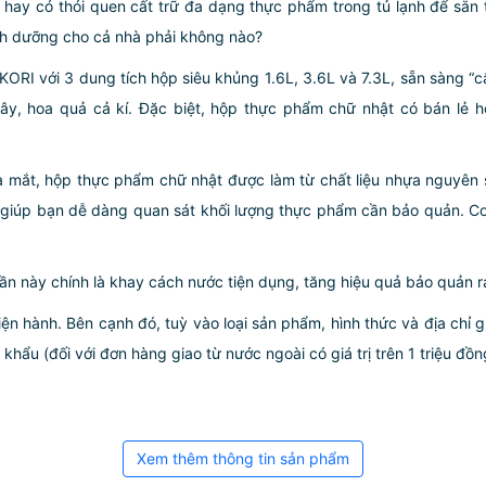
em hay có thói quen cất trữ đa dạng thực phẩm trong tủ lạnh để s
nh dưỡng cho cả nhà phải không nào?
ới 3 dung tích hộp siêu khủng 1.6L, 3.6L và 7.3L, sẵn sàng “cân
y, hoa quả cả kí. Đặc biệt, hộp thực phẩm chữ nhật có bán lẻ 
ra mắt, hộp thực phẩm chữ nhật được làm từ chất liệu nhựa nguyên 
n giúp bạn dễ dàng quan sát khối lượng thực phẩm cần bảo quản. C
ần này chính là khay cách nước tiện dụng, tăng hiệu quả bảo quản rau
iện hành. Bên cạnh đó, tuỳ vào loại sản phẩm, hình thức và địa chỉ 
ẩu (đối với đơn hàng giao từ nước ngoài có giá trị trên 1 triệu đồng)
Xem thêm thông tin sản phẩm