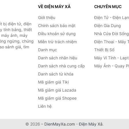
VỀ ĐIỆN MÁY XẢ
CHUYÊN MỤC
Giới thiệu
Điện Tử - Điện Lạ
 bị điện tử, điện
Chính sách bảo mật
Điện Gia Dụng
y tính bảng, thiết
Điều khoản sử dụng
Nhà Cửa Đời Sống
h, máy ảnh, máy
hông ngừng, chúng
Miễn trừ trách nhiệm
Điện Thoại - Máy 
so sánh giá, tìm
Danh mục
Thiết Bị Số
.
Danh sách nhãn hiệu
Máy Vi Tính - Lap
Danh sách nhà cung cấp
Máy Ảnh - Quay P
Danh sách từ khóa
Mã giảm giá Tiki
Mã giảm giá Lazada
Mã giảm giá Shopee
Liên hệ
© 2026 –
DienMayXa.com
-
Điện Máy Xả
.