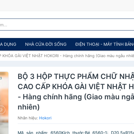
IA DỤNG
NHÀ CỬA ĐỜI SỐNG
ĐIỆN THOẠI - MÁY TÍNH BẢ
ÓA GÀI VIỆT NHẬT HOKORI - Hàng chính hãng (Giao màu ngẫu nhiê
BỘ 3 HỘP THỰC PHẨM CHỮ NH
CAO CẤP KHÓA GÀI VIỆT NHẬT 
- Hàng chính hãng (Giao màu ng
nhiên)
Nhãn hiệu:
Hokori
Mã sản phẩm: 6560Kích thước:Bé 6560-1: D20.5xR15