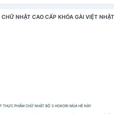
M CHỮ NHẬT CAO CẤP KHÓA GÀI VIỆT NHẬT H
ỘP THỰC PHẨM CHỮ NHẬT BỘ 3 HOKORI MÙA HÈ NÀY