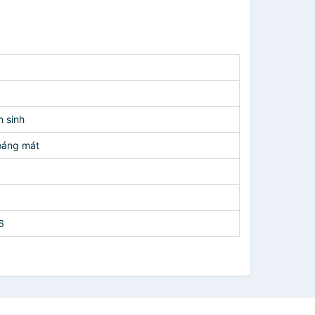
 sinh
hoáng mát
6