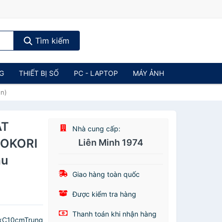
Tìm kiếm
NG
THIẾT BỊ SỐ
PC - LAPTOP
MÁY ẢNH
n)
ẬT
Nhà cung cấp:
HOKORI
Liên Minh 1974
ẫu
Giao hàng toàn quốc
Được kiểm tra hàng
Thanh toán khi nhận hàng
xC10cmTrung