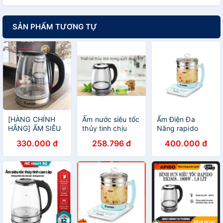
SẢN PHẨM TƯƠNG TỰ
[HÀNG CHÍNH
Ấm nước siêu tốc
Ấm Điện Đa
HÃNG] ẤM SIÊU
thủy tinh chịu
Năng rapido
TỐC, BÌNH ĐUN
nhiệt Rapido 1.8L
330.000 đ
258.796 đ
400.000 đ
SIÊU TỐC THỦY
TINH RAPIDO
RK1818 1,8 LÍT