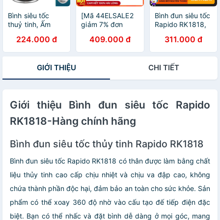
Bình siêu tốc
[Mã 44ELSALE2
Bình đun siêu tốc
thuỷ tinh, Ấm
giảm 7% đơn
Rapido RK1818,
siêu tốc thủy tinh
300K] Ấm Điện
1800 W, 1,8
224.000 đ
409.000 đ
311.000 đ
KAW An toàn,
Thủy Tinh Đa
lit.Bảo Hành
Tiết kiệm điện.
Năng Rapido Với
Chính Hãng 06
BẢO HÀNH
10 Chế Độ Nấu
tháng
GIỚI THIỆU
CHI TIẾT
CHÍNH HÃNG UY
Tự Động Đun
TÍN
Siêu Tốc
Giới thiệu Bình đun siêu tốc Rapido
RK1818-Hàng chính hãng
Bình đun siêu tốc thủy tinh Rapido RK1818
Bình đun siêu tốc Rapido RK1818 có thân được làm bằng chất
liệu thủy tinh cao cấp chịu nhiệt và chịu va đập cao, không
chứa thành phần độc hại, đảm bảo an toàn cho sức khỏe. Sản
phẩm có thể xoay 360 độ nhờ vào cấu tạo đế tiếp điện đặc
biệt. Bạn có thể nhấc và đặt bình dễ dàng ở mọi góc, mang