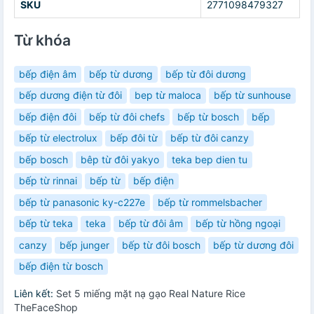
SKU
2771098479327
Từ khóa
bếp điện âm
bếp từ dương
bếp từ đôi dương
bếp dương điện từ đôi
bep từ maloca
bếp từ sunhouse
bếp điện đôi
bếp từ đôi chefs
bếp từ bosch
bếp
bếp từ electrolux
bếp đôi từ
bếp từ đôi canzy
bếp bosch
bêp từ đôi yakyo
teka bep dien tu
bếp từ rinnai
bếp từ
bếp điện
bếp từ panasonic ky-c227e
bếp từ rommelsbacher
bếp từ teka
teka
bếp từ đôi âm
bếp từ hồng ngoại
canzy
bếp junger
bếp từ đôi bosch
bếp từ dương đôi
bếp điện từ bosch
Liên kết:
Set 5 miếng mặt nạ gạo Real Nature Rice
TheFaceShop