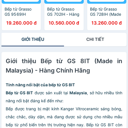
Bếp từ Grasso
Bếp từ Grasso
Bếp từ Grasso
GS 9569IH
GS 702IH - Hàng
GS 728IH (Made
(Made in
chính hãng
in Malaysia) -
19.260.000 đ
10.560.000 đ
13.260.000 đ
Malaysia) - Hàng
Hàng chính hãng
chính hãng
GIỚI THIỆU
CHI TIẾT
Giới thiệu Bếp từ GS 8IT (Made in
Malaysia) - Hàng Chính Hãng
Tính năng nổi bật của bếp từ GS 8IT
Bếp từ GS 8IT
được sản xuất tại
Malaysia
, sở hữu nhiều tính
năng nổi bật đáng kể đến như:
Bếp được trang bị mặt kính Kanger Vitroceramic sáng bóng,
chắc chắc, dày dặn, mà đang được sử dụng cho nhiều mẫu
bếp từ phổ biến trên thị trường hiện nay. Bếp từ GS 8IT còn