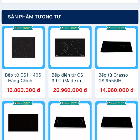
SẢN PHẨM TƯƠNG TỰ
Bếp từ GS1 - 406
Bếp điện từ GS
Bếp từ Grasso
- Hàng Chính
39IT (Made in
GS 9555IH
Hãng
Italy) - Hàng
(Made in
16.860.000 đ
26.960.000 đ
14.960.000 đ
Chính Hãng
Malaysia) - Hàng
chính hãng