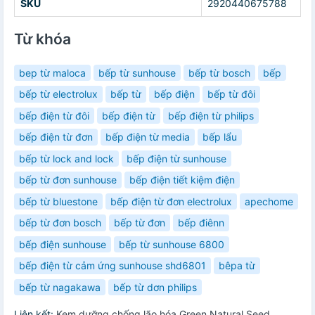
SKU
2920440675788
Từ khóa
bep từ maloca
bếp từ sunhouse
bếp từ bosch
bếp
bếp từ electrolux
bếp từ
bếp điện
bếp từ đôi
bếp điện từ đôi
bếp điện từ
bếp điện từ philips
bếp điện từ đơn
bếp điện từ media
bếp lẩu
bếp từ lock and lock
bếp điện từ sunhouse
bếp từ đơn sunhouse
bếp điện tiết kiệm điện
bếp từ bluestone
bếp điện từ đơn electrolux
apechome
bếp từ đơn bosch
bếp từ đơn
bếp điênn
bếp điện sunhouse
bếp từ sunhouse 6800
bếp điện từ cảm ứng sunhouse shd6801
bêpa từ
bếp từ nagakawa
bếp từ dơn philips
Liên kết:
Kem dưỡng chống lão hóa Green Natural Seed