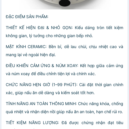
ĐẶC ĐIỂM SẢN PHẨM:
THIẾT KẾ HIỆN ĐẠI & NHỎ GỌN: Kiểu dáng tròn tiết kiệm
không gian, lý tưởng cho những gian bếp nhỏ.
MẶT KÍNH CERAMIC: Bền bỉ, dễ lau chùi, chịu nhiệt cao và
mang lại vẻ ngoài hiện đại.
ĐIỀU KHIỂN CẢM ỨNG & NÚM XOAY: Kết hợp giữa cảm ứng
và núm xoay để điều chỉnh tiện lợi và chính xác.
CHỨC NĂNG HẸN GIỜ (1–99 PHÚT): Cài đặt thời gian chính
xác, giúp nấu ăn dễ dàng và kiểm soát tốt hơn.
TÍNH NĂNG AN TOÀN THÔNG MINH: Chức năng khóa, chống
quá nhiệt và nhận diện nồi giúp nấu ăn an toàn, hạn chế rủi ro.
TIẾT KIỆM NĂNG LƯỢNG: Đã được chứng nhận đạt tiêu