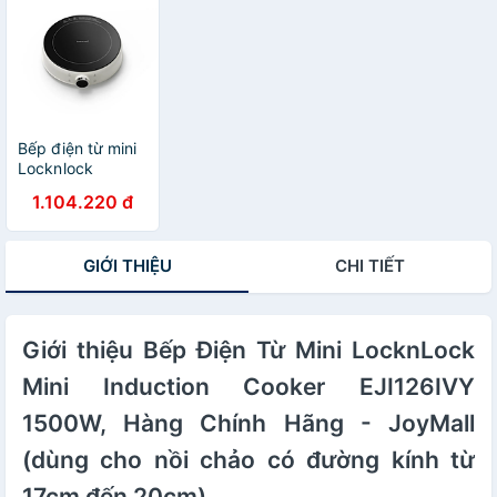
Chính Hãng -
hãng
JoyMall
Bếp điện từ mini
Locknlock
1500W- Màu ngà
1.104.220 đ
- EJI126IVY -
Hàng chính hãng
GIỚI THIỆU
CHI TIẾT
Giới thiệu Bếp Điện Từ Mini LocknLock
Mini Induction Cooker EJI126IVY
1500W, Hàng Chính Hãng - JoyMall
(dùng cho nồi chảo có đường kính từ
17cm đến 20cm)