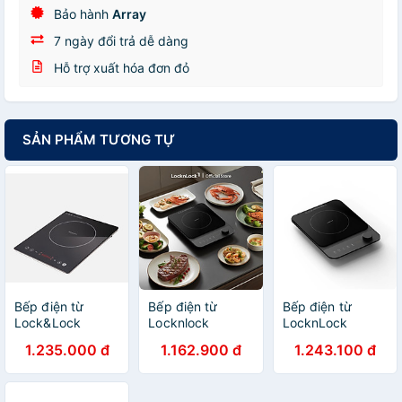
Bảo hành
Array
7 ngày đổi trả dễ dàng
Hỗ trợ xuất hóa đơn đỏ
SẢN PHẨM TƯƠNG TỰ
Bếp điện từ
Bếp điện từ
Bếp điện từ
Lock&Lock
Locknlock
LocknLock
EJI331 220-
Induction cooker
Induction Cooker
1.235.000 đ
1.162.900 đ
1.243.100 đ
240V, 50/60Hz,
EJI351BLK công
2000W - Màu
2000W –Hàng
suất 2000W -
đen - EJI351BLK
Chính Hãng
Màu đen - Hàng
- Hàng chính