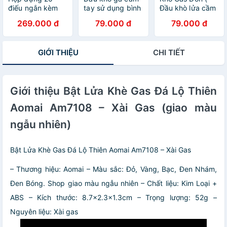
điếu ngắn kèm
tay sử dụng bình
Đầu khò lửa cầm
bật lửa điện đi
mini
tay sử dụng bình
269.000 đ
79.000 đ
79.000 đ
mưa thoải mái
gas mini Tiện
làm quà tặng
Dụng )
GIỚI THIỆU
CHI TIẾT
Giới thiệu Bật Lửa Khè Gas Đá Lộ Thiên
Aomai Am7108 – Xài Gas (giao màu
ngẫu nhiên)
Bật Lửa Khè Gas Đá Lộ Thiên Aomai Am7108 – Xài Gas
– Thương hiệu: Aomai
– Màu sắc: Đỏ, Vàng, Bạc, Đen Nhám,
Đen Bóng. Shop giao màu ngẫu nhiên
– Chất liệu: Kim Loại +
ABS
– Kích thước: 8.7×2.3×1.3cm
– Trọng lượng: 52g
–
Nguyên liệu: Xài gas