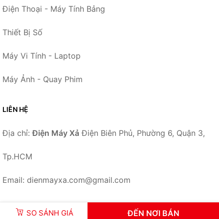
Điện Thoại - Máy Tính Bảng
Thiết Bị Số
Máy Vi Tính - Laptop
Máy Ảnh - Quay Phim
LIÊN HỆ
Địa chỉ:
Điện Máy Xả
Điện Biên Phủ, Phường 6, Quận 3,
Tp.HCM
Email: dienmayxa.com@gmail.com
SO SÁNH GIÁ
ĐẾN NƠI BÁN
© 2026 –
DienMayXa.com
-
Điện Máy Xả
.