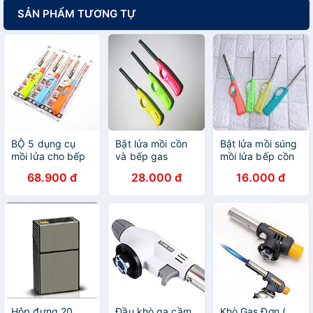
SẢN PHẨM TƯƠNG TỰ
BỘ 5 dụng cụ
Bật lửa mồi cồn
Bật lửa mồi súng
mồi lửa cho bếp
và bếp gas
mồi lửa bếp cồn
gas, bếp cồn nhỏ
bếp ga tiện dụng
68.900 đ
28.000 đ
16.000 đ
gọn, tiện dụng
Hộp đựng 20
Đầu khò ga cầm
Khò Gas Đơn (