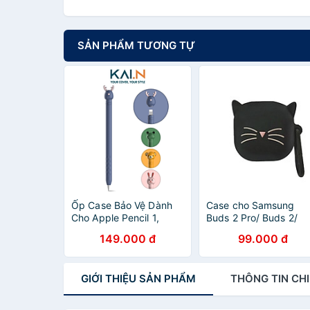
SẢN PHẨM TƯƠNG TỰ
Ốp Case Bảo Vệ Dành
Case cho Samsung
Cho Apple Pencil 1,
Buds 2 Pro/ Buds 2/
Kai.N PenAnimal - Hàng
Buds Live/ Buds Pro
149.000 đ
99.000 đ
Chính Hãng
Hình Nhân Vật hoạt Hì
Dễ Thương - Hàng
Nhập Khẩu
GIỚI THIỆU
SẢN PHẨM
THÔNG TIN
CHI