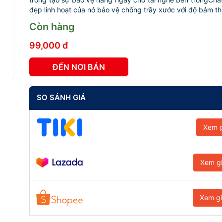
đẹp linh hoạt của nó bảo vệ chống trầy xước với độ bám tho
Còn hàng
99,000 đ
ĐẾN NƠI BÁN
SO SÁNH GIÁ
Xem g
Xem g
Xem g