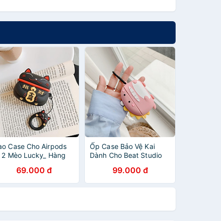
ao Case Cho Airpods
Ốp Case Bảo Vệ Kai
/ 2 Mèo Lucky_ Hàng
Dành Cho Beat Studio
hính hãng
Buds/ Studio Buds +
69.000 đ
99.000 đ
Hình Animal_ Hàng
Chính Hãng