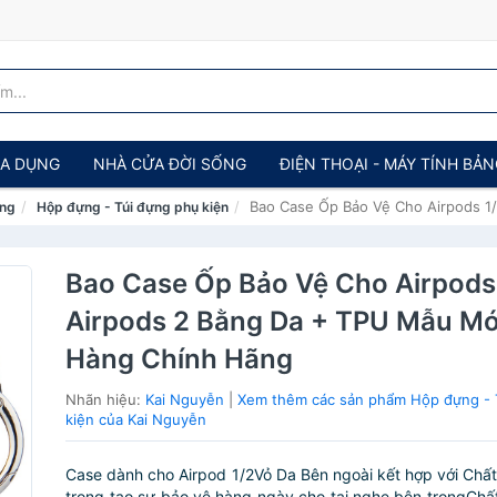
IA DỤNG
NHÀ CỬA ĐỜI SỐNG
ĐIỆN THOẠI - MÁY TÍNH BẢ
Bao Case Ốp Bảo Vệ Cho Airpods 1
ảng
Hộp đựng - Túi đựng phụ kiện
Bao Case Ốp Bảo Vệ Cho Airpods
Airpods 2 Bằng Da + TPU Mẫu Mớ
Hàng Chính Hãng
Nhãn hiệu:
Kai Nguyễn
|
Xem thêm các sản phẩm Hộp đựng - 
kiện của Kai Nguyễn
Case dành cho Airpod 1/2Vỏ Da Bên ngoài kết hợp với Chất
trong tạo sự bảo vệ hàng ngày cho tai nghe bên trongChất