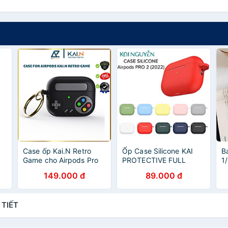
Case ốp Kai.N Retro
Ốp Case Silicone KAI
B
Game cho Airpods Pro
PROTECTIVE FULL
1
2/ Airpods Pro/ Airpods
COLOR Dành Cho
c
149.000 đ
89.000 đ
nh
3_ Hàng chính hãng
AirPods PRO 2, Kèm
Móc Khóa - Hàng Nhập
Khẩu
 TIẾT