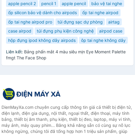
apple pencil 2
pencil 1
apple pencil
bảo vệ tai nghe
ốp silicon bảo vệ dành cho airpods
ốp tai nghe airpod
ốp tai nghe airpod pro
túi đựng sạc dự phòng
airtag
case airpod
túi đựng phụ kiện công nghệ
airpod case
hộp đựng ipod không dây airpods
ôp tai nghe không dây
Liên kết:
Bảng phấn mắt 4 màu siêu mịn Eye Moment Palette
fmgt The Face Shop
DienMayXa.com chuyên cung cấp thông tin giá cả thiết bị điện tử,
điện lạnh, điện gia dụng, nội thất, ngoại thất, điện thoại, máy tính
bảng, thiết bị âm thanh, phụ kiện, thiết bị đeo, laptop, máy vi tính,
máy ảnh, máy quay phim... Bằng khả năng sẵn có cùng sự nỗ lực
không ngừng, chúng tôi đã tổng hợp hơn 1 triệu sản phẩm, giúp