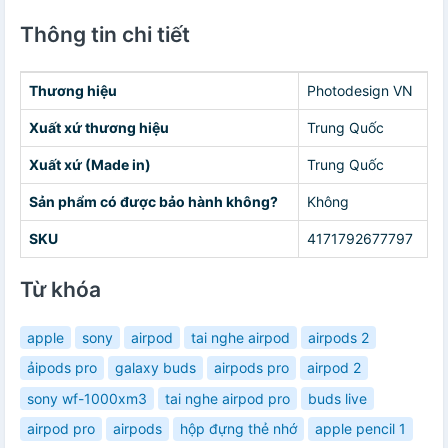
Thông tin chi tiết
Thương hiệu
Photodesign VN
Xuất xứ thương hiệu
Trung Quốc
Xuất xứ (Made in)
Trung Quốc
Sản phẩm có được bảo hành không?
Không
SKU
4171792677797
Từ khóa
apple
sony
airpod
tai nghe airpod
airpods 2
ảipods pro
galaxy buds
airpods pro
airpod 2
sony wf-1000xm3
tai nghe airpod pro
buds live
airpod pro
airpods
hộp đựng thẻ nhớ
apple pencil 1