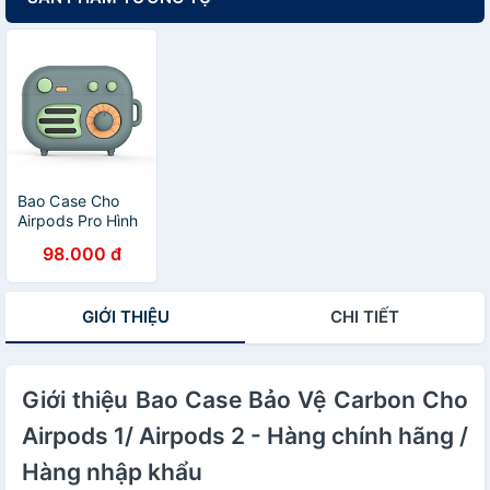
Bao Case Cho
Airpods Pro Hình
Radio Retro -
98.000 đ
Hàng chính hãng
/ Hàng nhập
khẩu
GIỚI THIỆU
CHI TIẾT
Giới thiệu Bao Case Bảo Vệ Carbon Cho
Airpods 1/ Airpods 2 - Hàng chính hãng /
Hàng nhập khẩu