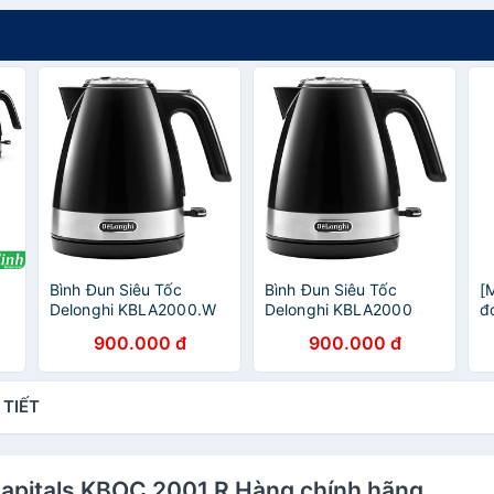
Bình Đun Siêu Tốc
Bình Đun Siêu Tốc
[
Delonghi KBLA2000.W
Delonghi KBLA2000
đ
i
(1L)-Đen
(1L)
D
900.000 đ
900.000 đ
E
k
 TIẾT
 Capitals KBOC 2001.R Hàng chính hãng