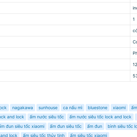
in
1
c
C
P
1
5
lock
nagakawa
sunhouse
ca nấu mì
bluestone
xiaomi
ấm
ock and lock
ấm nước siêu tốc
ấm nước siêu tốc lock and lock
ấm đun siêu tốc xiaomi
ấm đun siêu tốc
ấm đun
bình siêu tốc l
 and lock
ấm siêu tốc thủy tinh
ấm siêu tốc xiaomi