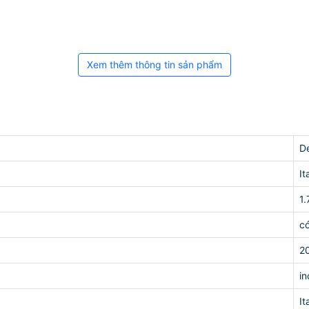
Xem thêm thông tin sản phẩm
D
It
1.
c
2
in
It