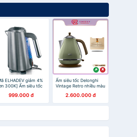
Mã ELHADEV giảm 4%
Ấm siêu tốc Delonghi
ơn 300K] Ấm siêu tốc
Vintage Retro nhiều màu
elonghi KBH-2001
999.000 đ
2.600.000 đ
sclusivo - Hàng nhập
hẩu