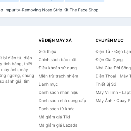
tep Impurity-Removing Nose Strip Kit The Face Shop
VỀ ĐIỆN MÁY XẢ
CHUYÊN MỤC
Giới thiệu
Điện Tử - Điện Lạ
 bị điện tử, điện
Chính sách bảo mật
Điện Gia Dụng
y tính bảng, thiết
Điều khoản sử dụng
Nhà Cửa Đời Sống
h, máy ảnh, máy
hông ngừng, chúng
Miễn trừ trách nhiệm
Điện Thoại - Máy 
so sánh giá, tìm
Danh mục
Thiết Bị Số
.
Danh sách nhãn hiệu
Máy Vi Tính - Lap
Danh sách nhà cung cấp
Máy Ảnh - Quay P
Danh sách từ khóa
Mã giảm giá Tiki
Mã giảm giá Lazada