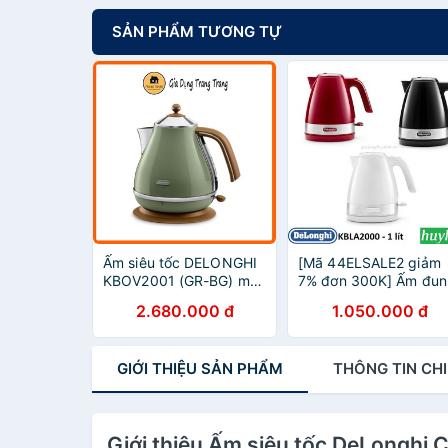
SẢN PHẨM TƯƠNG TỰ
Ấm siêu tốc DELONGHI
[Mã 44ELSALE2 giảm
KBOV2001 (GR-BG) màu
7% đơn 300K] Ấm đun
xanh oliu
nước siêu tốc Delongh
2.680.000 đ
1.050.000 đ
KBLA2000 - 1 lít
GIỚI THIỆU
SẢN PHẨM
THÔNG TIN
CHI
Giới thiệu Ấm siêu tốc DeLonghi