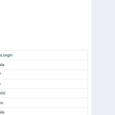
eLonghi
alia
7
ó
000
ox
alia