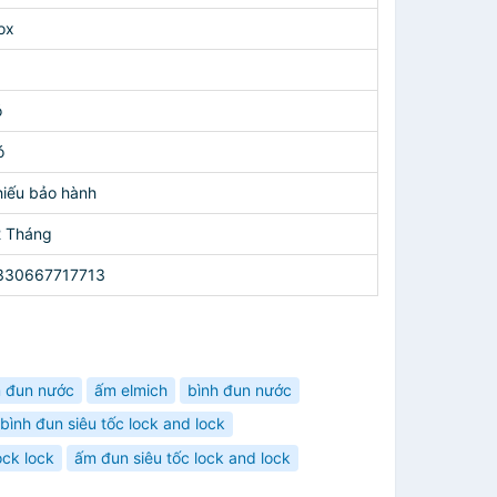
ox
ó
ó
hiếu bảo hành
2 Tháng
330667717713
 đun nước
ấm elmich
bình đun nước
bình đun siêu tốc lock and lock
ock lock
ấm đun siêu tốc lock and lock