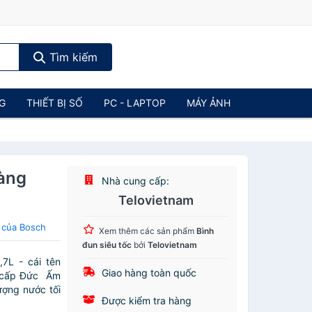
Tìm kiếm
NG
THIẾT BỊ SỐ
PC - LAPTOP
MÁY ẢNH
àng
Nhà cung cấp:
Telovietnam
 của Bosch
Xem thêm các sản phẩm
Bình
đun siêu tốc
bởi
Telovietnam
7L - cái tên
Giao hàng toàn quốc
o cấp Đức Ấm
ượng nước tối
Được kiểm tra hàng