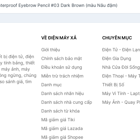
Waterproof Eyebrow Pencil #03 Dark Brown (màu Nâu đậm)
VỀ ĐIỆN MÁY XẢ
CHUYÊN MỤC
Giới thiệu
Điện Tử - Điện Lạ
 bị điện tử, điện
Chính sách bảo mật
Điện Gia Dụng
y tính bảng, thiết
Điều khoản sử dụng
Nhà Cửa Đời Sống
h, máy ảnh, máy
hông ngừng, chúng
Miễn trừ trách nhiệm
Điện Thoại - Máy 
so sánh giá, tìm
Danh mục
Thiết Bị Số
.
Danh sách nhãn hiệu
Máy Vi Tính - Lap
Danh sách nhà cung cấp
Máy Ảnh - Quay P
Danh sách từ khóa
Mã giảm giá Tiki
Mã giảm giá Lazada
Mã giảm giá Shopee