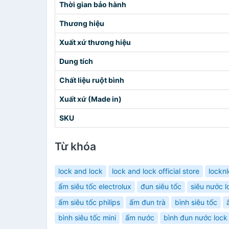
Thời gian bảo hành
Thương hiệu
Xuất xứ thương hiệu
Dung tích
Chất liệu ruột bình
Xuất xứ (Made in)
SKU
Từ khóa
lock and lock
lock and lock official store
lockn
ấm siêu tốc electrolux
đun siêu tốc
siêu nước l
ấm siêu tốc philips
ấm đun trà
bình siêu tốc
bình siêu tốc mini
ấm nước
bình đun nước lock