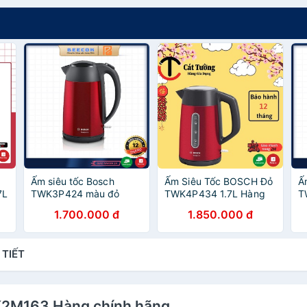
Ấm siêu tốc Bosch
Ấm Siêu Tốc BOSCH Đỏ
Ấ
7L
TWK3P424 màu đỏ
TWK4P434 1.7L Hàng
T
dung tích 1,7 lít
Chính Hãng
lí
1.700.000 đ
1.850.000 đ
 TIẾT
WK2M163 Hàng chính hãng