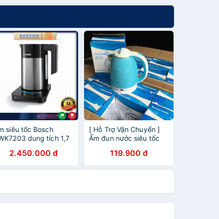
m siêu tốc Bosch
[ Hỗ Trợ Vận Chuyển ]
WK7203 dung tích 1,7
Ấm đun nước siêu tốc
t vỏ thép an toàn
1.8L 2 lớp (chống nóng)
2.450.000 đ
119.900 đ