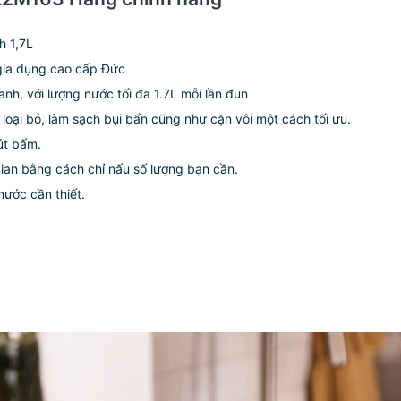
 1,7L
 gia dụng cao cấp Đức
h, với lượng nước tối đa 1.7L mỗi lần đun
loại bỏ, làm sạch bụi bẩn cũng như cặn vôi một cách tối ưu.
út bấm.
gian bằng cách chỉ nấu số lượng bạn cần.
ước cần thiết.