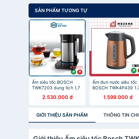
SẢN PHẨM TƯƠNG TỰ
Ấm siêu tốc BOSCH
Ấm đun nước siêu tốc
TWK7203 dung tích 1,7
BOSCH TWK4P439 1.
lít vỏ thép cách nhiệt an
Màu vàng đồng [nhập
2.530.000 đ
1.599.000 đ
toàn
Đức chính hãng]
GIỚI THIỆU
SẢN PHẨM
THÔNG TIN
CHI
Giới thiệu Ấm siêu tốc Bosch T