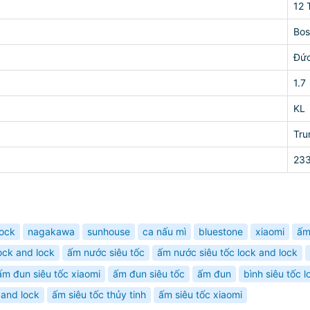
12 
Bos
Đứ
1.7
KL
Tru
23
lock
nagakawa
sunhouse
ca nấu mì
bluestone
xiaomi
ấm
ock and lock
ấm nước siêu tốc
ấm nước siêu tốc lock and lock
ấm đun siêu tốc xiaomi
ấm đun siêu tốc
ấm đun
bình siêu tốc l
 and lock
ấm siêu tốc thủy tinh
ấm siêu tốc xiaomi