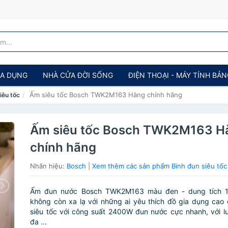
IA DỤNG
NHÀ CỬA ĐỜI SỐNG
ĐIỆN THOẠI - MÁY TÍNH BẢ
Ấm siêu tốc Bosch TWK2M163 Hàng chính hãng
iêu tốc
Ấm siêu tốc Bosch TWK2M163 H
chính hãng
Nhãn hiệu:
Bosch
|
Xem thêm các sản phẩm Bình đun siêu tốc
Ấm đun nước Bosch TWK2M163 màu đen - dung tích 1,
không còn xa lạ với những ai yêu thích đồ gia dụng ca
siêu tốc với công suất 2400W đun nước cực nhanh, với l
đa ...