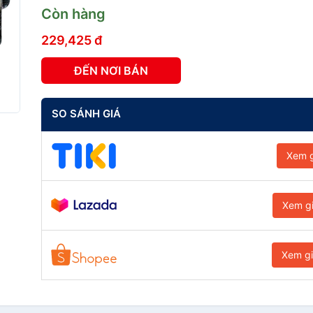
Còn hàng
229,425 đ
ĐẾN NƠI BÁN
SO SÁNH GIÁ
Xem g
Xem g
Xem g