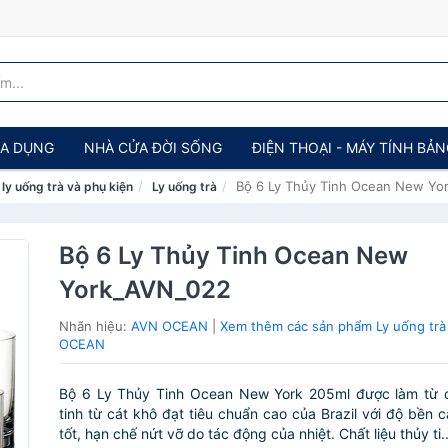
IA DỤNG
NHÀ CỬA ĐỜI SỐNG
ĐIỆN THOẠI - MÁY TÍNH BẢ
Bộ 6 Ly Thủy Tinh Ocean New Yo
 ly uống trà và phụ kiện
Ly uống trà
Bộ 6 Ly Thủy Tinh Ocean New
York_AVN_022
Nhãn hiệu:
AVN OCEAN
|
Xem thêm các sản phẩm Ly uống tr
OCEAN
Bộ 6 Ly Thủy Tinh Ocean New York 205ml được làm từ ch
tinh từ cát khô đạt tiêu chuẩn cao của Brazil với độ bền c
tốt, hạn chế nứt vỡ do tác động của nhiệt. Chất liệu thủy ti..