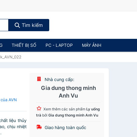
Tìm kiếm
NG
THIẾT BỊ SỐ
PC - LAPTOP
MÁY ẢNH
rk_AVN_022
Nhà cung cấp:
Gia dung thong minh
Anh Vu
à của AVN
Xem thêm các sản phẩm
Ly uống
trà
bởi
Gia dung thong minh Anh Vu
ất liệu thủy
ao, chịu nhiệt
Giao hàng toàn quốc
.