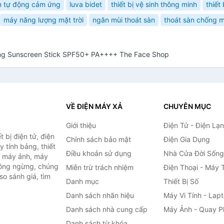
n tự động cảm ứng
luva bidet
thiết bị vệ sinh thông minh
thiết 
máy năng lượng mặt trời
ngăn mùi thoát sàn
thoát sàn chống m
ing Sunscreen Stick SPF50+ PA++++ The Face Shop
VỀ ĐIỆN MÁY XẢ
CHUYÊN MỤC
Giới thiệu
Điện Tử - Điện Lạ
 bị điện tử, điện
Chính sách bảo mật
Điện Gia Dụng
y tính bảng, thiết
Điều khoản sử dụng
Nhà Cửa Đời Sống
h, máy ảnh, máy
hông ngừng, chúng
Miễn trừ trách nhiệm
Điện Thoại - Máy 
so sánh giá, tìm
Danh mục
Thiết Bị Số
.
Danh sách nhãn hiệu
Máy Vi Tính - Lap
Danh sách nhà cung cấp
Máy Ảnh - Quay P
Danh sách từ khóa