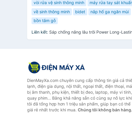
vòi rửa vệ sinh thông minh
máy rửa tay sát khuẩ
về sinh thông minh
bidet
nắp hố ga ngăn mùi
bồn tắm gỗ
Liên kết:
Sáp chống nắng lâu trôi Power Long-Last
DienMayXa.com chuyên cung cấp thông tin giá cả thiết
lạnh, điện gia dụng, nội thất, ngoại thất, điện thoại, má
bị âm thanh, phụ kiện, thiết bị đeo, laptop, máy vi tín
quay phim... Bằng khả năng sẵn có cùng sự nỗ lực k
tôi đã tổng hợp hơn 1 triệu sản phẩm, giúp bạn có thể 
giá rẻ nhất trước khi mua.
Chúng tôi không bán hàng