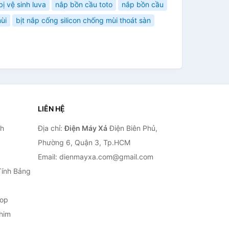
bị vệ sinh luva
nắp bồn cầu toto
nắp bồn cầu
ùi
bịt nắp cống silicon chống mùi thoát sàn
LIÊN HỆ
nh
Địa chỉ:
Điện Máy Xả
Điện Biên Phủ,
Phường 6, Quận 3, Tp.HCM
Email: dienmayxa.com@gmail.com
Tính Bảng
top
him