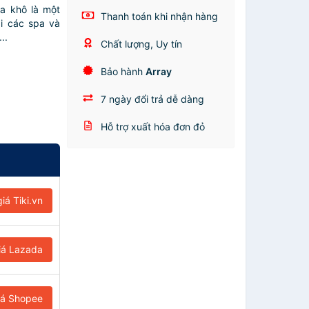
a khô là một
Thanh toán khi nhận hàng
i các spa và
..
Chất lượng, Uy tín
Bảo hành
Array
7 ngày đổi trả dễ dàng
Hỗ trợ xuất hóa đơn đỏ
iá Tiki.vn
iá Lazada
iá Shopee