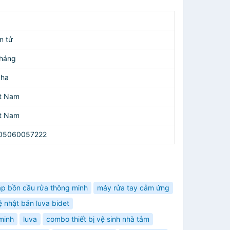
n tử
Tháng
aha
ệt Nam
ệt Nam
05060057222
ắp bồn cầu rửa thông minh
máy rửa tay cảm ứng
ệ nhật bản luva bidet
minh
luva
combo thiết bị vệ sinh nhà tắm