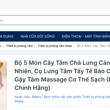
IA DỤNG
NHÀ CỬA ĐỜI SỐNG
ĐIỆN THOẠI - MÁY TÍNH BẢ
Bộ 5 Món Cây Tắm Ch
m
Thiết bị phòng tắm
Thiết bị phòng tắm khác
Bộ 5 Món Cây Tắm Chà Lưng Cán
Nhiên, Cọ Lưng Tắm Tẩy Tế Bào C
Gậy Tắm Massage Cơ Thể Sạch 
Chính Hãng)
Nhãn hiệu:
Bilaha
|
Xem thêm các sản phẩm Thiết bị phòng tắ
Bilaha