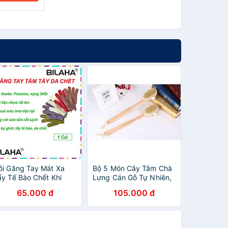
ôi Găng Tay Mát Xa
Bộ 5 Món Cây Tắm Chà
ẩy Tế Bào Chết Khi
Lưng Cán Gỗ Tự Nhiên,
ắm Loại 34gram Loại
Cọ Lưng Tắm Tẩy Tế
65.000 đ
105.000 đ
ốt Có Móc Treo Tiện
Bào Chết, Gậy Tắm
ụng (Hàng Chính
Massage Cơ Thể Sạch
ãng)
(Hàng Chính Hãng)