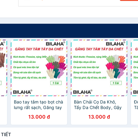
Bao tay tắm tạo bọt chà
Bàn Chải Cọ Da Khô,
Đ
lưng rất sạch, Găng tay
Tẩy Da Chết Body, Gậy
T
tắm tẩy tế bào da chết
Chà Da Khi Tắm
T
13.000 đ
13.000 đ
da láng mịn sạch nhờn
Massage Body Cực Đã -
T
(Hàng Chính Hãng)
Loại Tháo Rời (Hàng
D
Chính Hãng)
H
 TIẾT