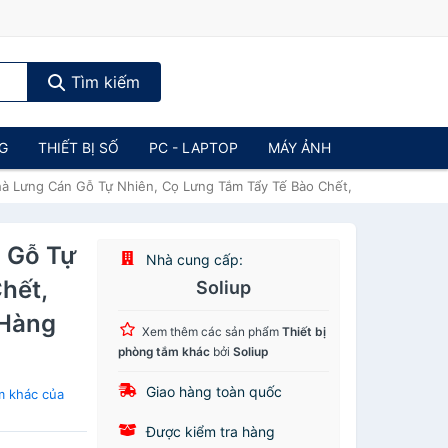
Tìm kiếm
NG
THIẾT BỊ SỐ
PC - LAPTOP
MÁY ẢNH
à Lưng Cán Gỗ Tự Nhiên, Cọ Lưng Tắm Tẩy Tế Bào Chết, Gậy Tắm Mass
 Gỗ Tự
Nhà cung cấp:
hết,
Soliup
(Hàng
Xem thêm các sản phẩm
Thiết bị
phòng tắm khác
bởi
Soliup
Giao hàng toàn quốc
m khác của
Được kiểm tra hàng