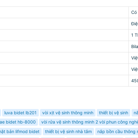
Có
Điệ
1 
Bil
Vi
Vi
45
luva bidet lb201
vòi xịt vệ sinh thông minh
thiết bị vệ sinh
n
ndae bidet hb-8000
vòi rửa vệ sinh thông minh 2 vòi phun công ngh
hật bản lifmod bidet
thiết bị vệ sinh nhà tắm
nắp bồn cầu thông 