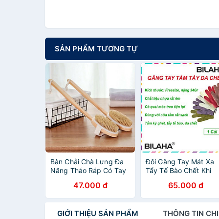
SẢN PHẨM TƯƠNG TỰ
Bàn Chải Chà Lưng Đa
Đôi Găng Tay Mát Xa
Năng Tháo Ráp Có Tay
Tẩy Tế Bào Chết Khi
Cầm, Gậy Chà Lưng Khi
Tắm Loại 34gram Loại
47.000 đ
65.000 đ
Tắm Massage BODY
Tốt Có Móc Treo Tiện
Sạch Bong (Hàng Chính
Dụng (Hàng Chính
Hãng) B123
Hãng)
GIỚI THIỆU
SẢN PHẨM
THÔNG TIN
CHI