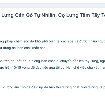
à Lưng Cán Gỗ Tự Nhiên, Cọ Lưng Tắm Tẩy 
g pháp chăm sóc da khô phổ biến tại các spa và được nhiều người 
 dụng hai bàn chải khác nhau.
ròn trên da, bắt đầu từ lòng bàn chân di chuyển dần lên tay, lưng, n
hực hiện 10-15 vòng để đạt hiệu quả tối ưu. Hạn chế việc chà xát m
dầu dưỡng ẩm cho da để giúp da hấp thụ dưỡng chất nuôi dưỡng và p